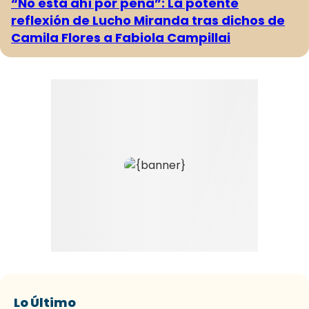
“No está ahí por pena”: La potente
reflexión de Lucho Miranda tras dichos de
Camila Flores a Fabiola Campillai
Lo Último