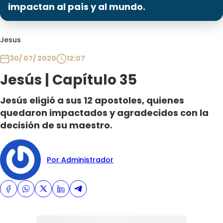
Programas
impactan al país y al mundo.
Club De La Comedia
Jesus
Contigo en Directo
Plan Perfecto
30/ 07/ 2020
12:07
El Tiempo
Jesús | Capítulo 35
Sabingo
Jesús eligió a sus 12 apostoles, quienes
Todos Los Programas
quedaron impactados y agradecidos con la
decisión de su maestro.
Por Administrador