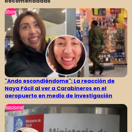
Recomendadas
Show
"Ando escondiéndome": La reacción de
Naya Fácil al ver a Carabineros en el
aeropuerto en medio de investigación
Nacional