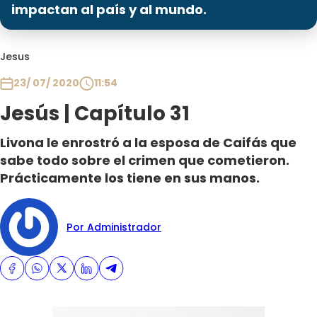
Programas
impactan al país y al mundo.
Club De La Comedia
Jesus
Contigo en Directo
Plan Perfecto
23/ 07/ 2020
11:54
El Tiempo
Jesús | Capítulo 31
Sabingo
Livona le enrostró a la esposa de Caifás que
Todos Los Programas
sabe todo sobre el crimen que cometieron.
Prácticamente los tiene en sus manos.
Por Administrador