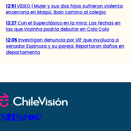
12:51
VIDEO | Mujer y sus dos hijos sufrieron violenta
encerrona en Maipú: Iban camino al colegio
12:27
Con el Superclásico en la mira: Las fechas en
las que Vozinha podría debutar en Colo Colo
12:05
Investigan denuncia por VIF que involucra a
senador Espinoza y su pareja: Reportaron daños en
departamento