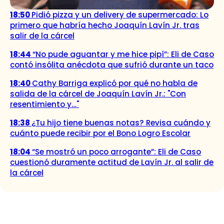
18:50
Pidió pizza y un delivery de supermercado: Lo
primero que habría hecho Joaquín Lavín Jr. tras
salir de la cárcel
18:44
“No pude aguantar y me hice pipí”: Eli de Caso
contó insólita anécdota que sufrió durante un taco
18:40
Cathy Barriga explicó por qué no habla de
salida de la cárcel de Joaquín Lavín Jr.: "Con
resentimiento y…"
18:38
¿Tu hijo tiene buenas notas? Revisa cuándo y
cuánto puede recibir por el Bono Logro Escolar
18:04
“Se mostró un poco arrogante”: Eli de Caso
cuestionó duramente actitud de Lavín Jr. al salir de
la cárcel