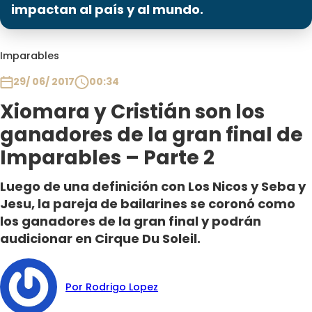
Programas
impactan al país y al mundo.
Club De La Comedia
Imparables
Contigo en Directo
Plan Perfecto
29/ 06/ 2017
00:34
El Tiempo
Xiomara y Cristián son los
Sabingo
ganadores de la gran final de
Todos Los Programas
Imparables – Parte 2
Luego de una definición con Los Nicos y Seba y
Jesu, la pareja de bailarines se coronó como
los ganadores de la gran final y podrán
audicionar en Cirque Du Soleil.
Por Rodrigo Lopez