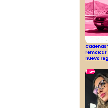
Cadenas y
remolcar 
nuevo re
Show