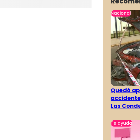
Recome
Nacional
Quedó ape
accidente
Las Cond
Te ayuda