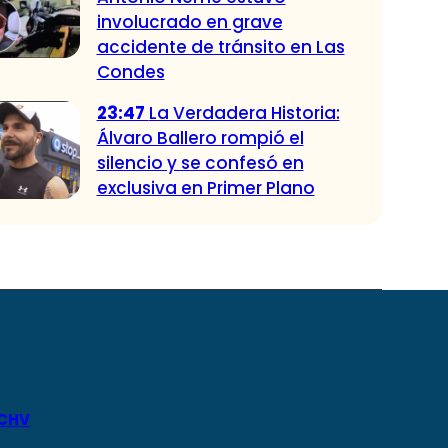
involucrado en grave
accidente de tránsito en Las
Condes
23:47
La Verdadera Historia:
Álvaro Ballero rompió el
silencio y se confesó en
exclusiva en Primer Plano
 CHV