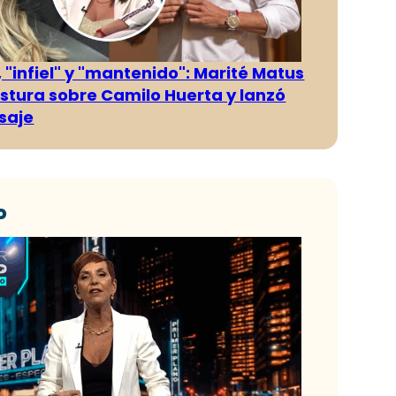
 "infiel" y "mantenido": Marité Matus
ostura sobre Camilo Huerta y lanzó
saje
o