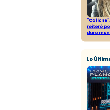
"Cafiche",
reiteró p
duro men
Lo Últim