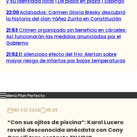
y su identidad local | De plaza en plaza | Sabingo
22:00
Aclanados: Carmen Gloria Bresky descubrió
la historia del clan Yáñez Zurita en Constitución
21:53
Crimen organizado sin beneficio en cárceles:
Así funcionarán las medidas anunciadas por el
Gobierno
21:52
El silencioso efecto del frío: Alertan sobre
mayor riesgo de infartos por bajas temperaturas
Menú Plan Perfecto
Momentos
Capítulos
Novedades
Inicio
18/ 03/ 2026
18:29
“Con sus ojitos de piscina”: Karol Lucero
reveló desconocida anécdota con Cony