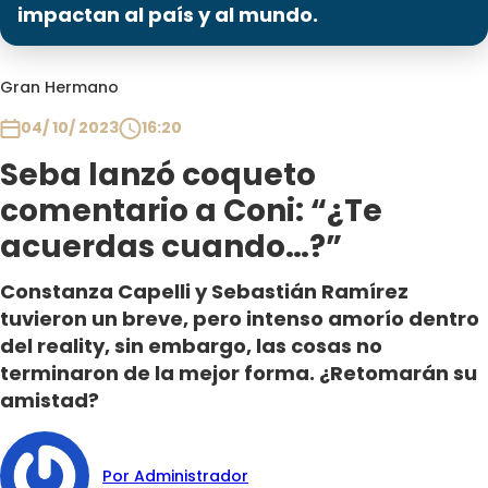
Programas
impactan al país y al mundo.
Club De La Comedia
Gran Hermano
Contigo en Directo
Plan Perfecto
04/ 10/ 2023
16:20
El Tiempo
Seba lanzó coqueto
Sabingo
comentario a Coni: “¿Te
Todos Los Programas
acuerdas cuando…?”
Constanza Capelli y Sebastián Ramírez
tuvieron un breve, pero intenso amorío dentro
del reality, sin embargo, las cosas no
terminaron de la mejor forma. ¿Retomarán su
amistad?
Por Administrador