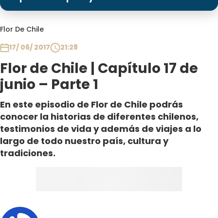
Programas
Club De La Comedia
Flor De Chile
Contigo en Directo
17/ 06/ 2017
21:28
Plan Perfecto
Flor de Chile | Capítulo 17 de
El Tiempo
junio – Parte 1
Sabingo
Todos Los Programas
En este episodio de Flor de Chile podrás
conocer la historias de diferentes chilenos,
testimonios de vida y además de viajes a lo
largo de todo nuestro país, cultura y
tradiciones.