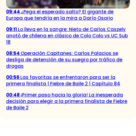
09:44
¿Pega el esperado salto? El gigante de
Europa que tendría en la mira a Darío Osorio
09:11
Lo lleva en la sangre: Nieto de Carlos Caszely
anotó de chilena en clásico de Colo Colo vs UC Sub
18
08:54
Operación Capitanes: Carlos Palacios se
desliga de detención de su suegro por tráfico de
drogas
00:56
Las favoritas se enfrentaron para ser la
primera finalista | Fiebre de Baile 2 | Capítulo 84
00:48
¡Primer paso hacia la gloria! La inesperada
decisión para elegir a la primera finalista de Fiebre
de Baile 2