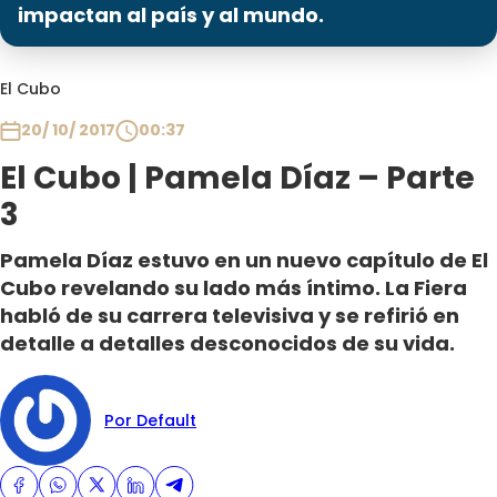
Programas
impactan al país y al mundo.
Club De La Comedia
El Cubo
Contigo en Directo
Plan Perfecto
20/ 10/ 2017
00:37
El Tiempo
El Cubo | Pamela Díaz – Parte
Sabingo
3
Todos Los Programas
Pamela Díaz estuvo en un nuevo capítulo de El
Cubo revelando su lado más íntimo. La Fiera
habló de su carrera televisiva y se refirió en
detalle a detalles desconocidos de su vida.
Por Default