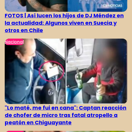
FOTOS | Así lucen los hijos de DJ Méndez en
la actualidad: Algunos viven en Suecia y
otros en Chile
Nacional
"Lo maté, me fui en cana": Captan reacción
de chofer de micro tras fatal atropello a
peatón en Chiguayante