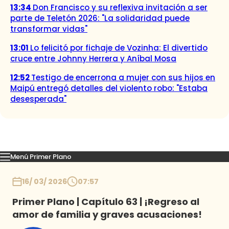
13:34
Don Francisco y su reflexiva invitación a ser
parte de Teletón 2026: "La solidaridad puede
transformar vidas"
13:01
Lo felicitó por fichaje de Vozinha: El divertido
cruce entre Johnny Herrera y Aníbal Mosa
12:52
Testigo de encerrona a mujer con sus hijos en
Maipú entregó detalles del violento robo: "Estaba
desesperada"
Menú Primer Plano
Capítulos
Momentos
Podcast
Novedades
Inicio
16/ 03/ 2026
07:57
Primer Plano | Capítulo 63 | ¡Regreso al
amor de familia y graves acusaciones!