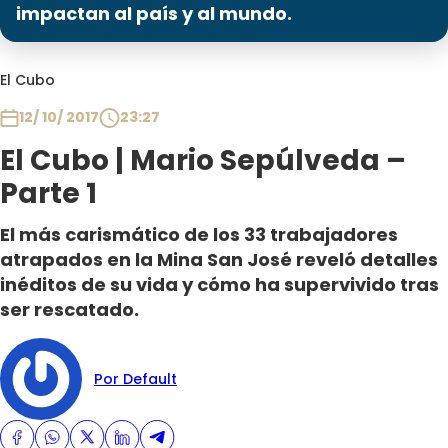
Programas
impactan al país y al mundo.
Club De La Comedia
El Cubo
Contigo en Directo
Plan Perfecto
12/ 10/ 2017
23:27
El Tiempo
El Cubo | Mario Sepúlveda –
Sabingo
Parte 1
Todos Los Programas
El más carismático de los 33 trabajadores
atrapados en la Mina San José reveló detalles
inéditos de su vida y cómo ha supervivido tras
ser rescatado.
Por Default