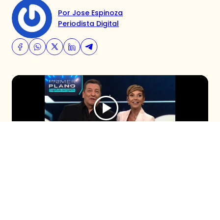
Por Jose Espinoza
Periodista Digital
En el nuevo capítulo de Primer Plano,
Américo habría regresado con su exesposa
tras el mediático quiebre con Yamila Reyna.
Además, acusaciones cruzadas por los
dichos de Matité Matus sobre Trinidad
Neira, la hija de Pamela Díaz.