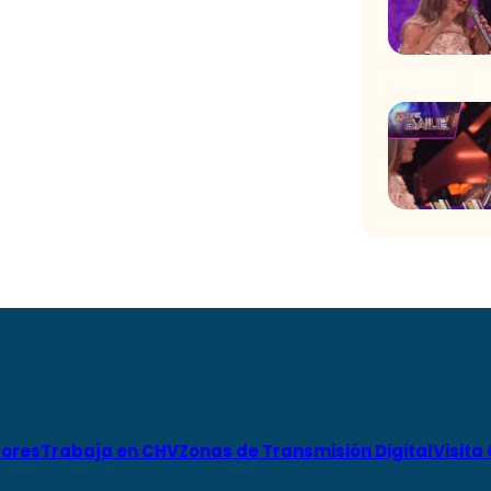
ores
Trabaja en CHV
Zonas de Transmisión Digital
Visita