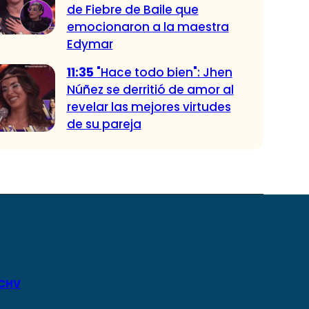
de Fiebre de Baile que
emocionaron a la maestra
Edymar
11:35
"Hace todo bien": Jhen
Núñez se derritió de amor al
revelar las mejores virtudes
de su pareja
 CHV