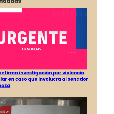
ndadas
confirma investigación por violencia
liar en caso que involucra al senador
inoza