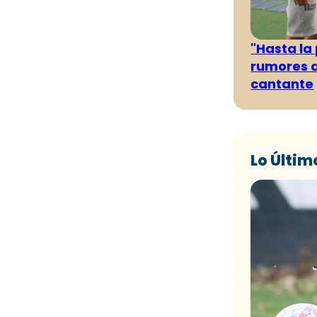
"Hasta la
rumores d
cantante
Lo Últim