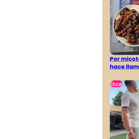
Por micot
hace llam
Show