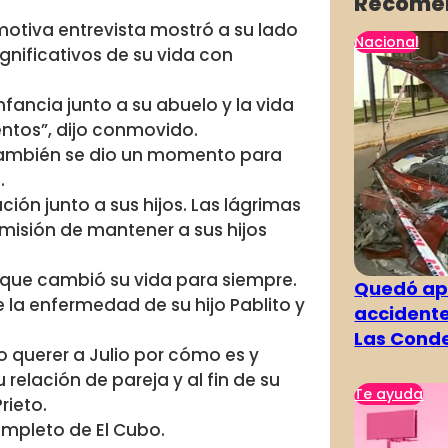
Recome
motiva entrevista mostró a su lado
Nacional
gnificativos de su vida con
fancia junto a su abuelo y la vida
ntos”, dijo conmovido.
 y también se dio un momento para
.
ión junto a sus hijos. Las lágrimas
a misión de mantener a sus hijos
 que cambió su vida para siempre.
Quedó ape
 la enfermedad de su hijo Pablito y
accidente
Las Cond
 querer a Julio por cómo es y
u relación de pareja y al fin de su
Te ayuda
rieto.
ompleto de El Cubo.