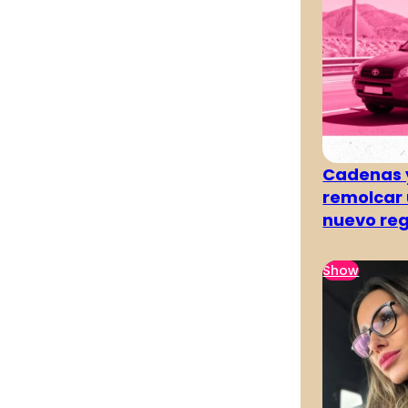
Cadenas y
remolcar 
nuevo re
Show