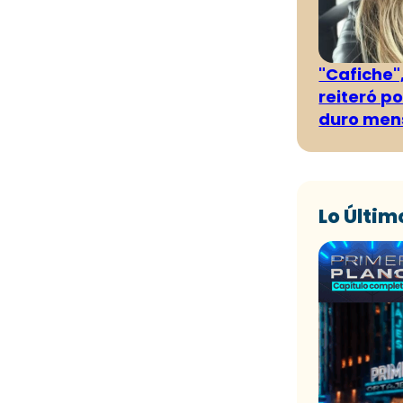
"Cafiche",
reiteró p
duro men
Lo Últim