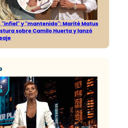
 "infiel" y "mantenido": Marité Matus
ostura sobre Camilo Huerta y lanzó
saje
o