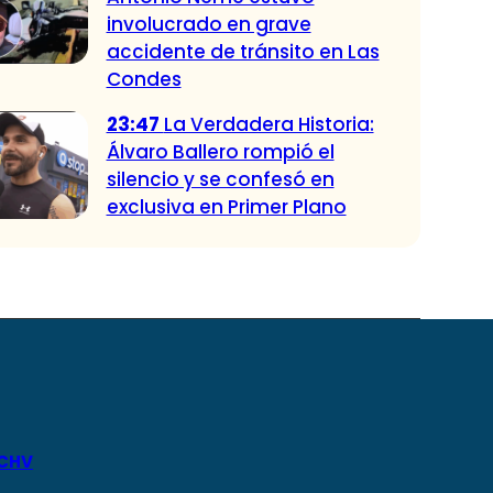
involucrado en grave
accidente de tránsito en Las
Condes
23:47
La Verdadera Historia:
Álvaro Ballero rompió el
silencio y se confesó en
exclusiva en Primer Plano
 CHV