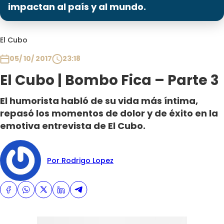
Programas
impactan al país y al mundo.
Club De La Comedia
El Cubo
Contigo en Directo
Plan Perfecto
05/ 10/ 2017
23:18
El Tiempo
El Cubo | Bombo Fica – Parte 3
Sabingo
El humorista habló de su vida más íntima,
Todos Los Programas
repasó los momentos de dolor y de éxito en la
emotiva entrevista de El Cubo.
Por Rodrigo Lopez