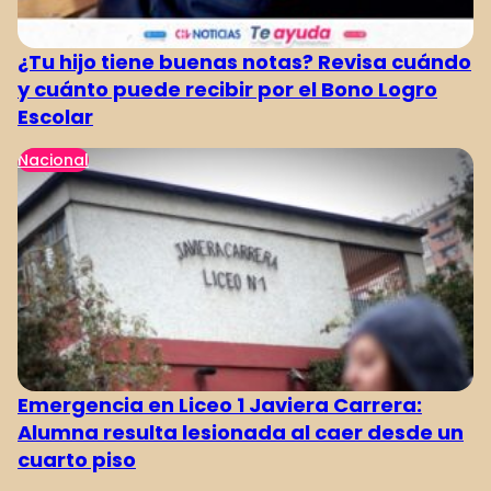
¿Tu hijo tiene buenas notas? Revisa cuándo
y cuánto puede recibir por el Bono Logro
Escolar
Nacional
Emergencia en Liceo 1 Javiera Carrera:
Alumna resulta lesionada al caer desde un
cuarto piso