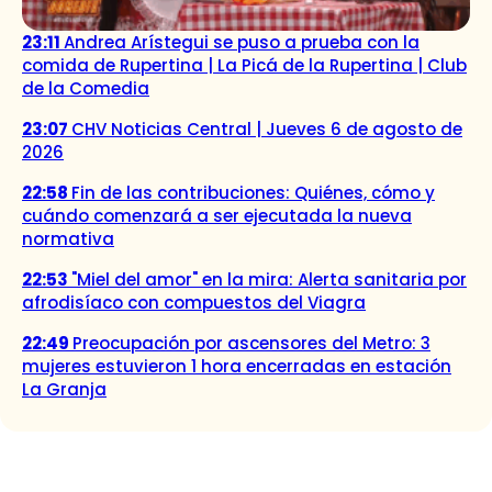
23:11
Andrea Arístegui se puso a prueba con la
comida de Rupertina | La Picá de la Rupertina | Club
de la Comedia
23:07
CHV Noticias Central | Jueves 6 de agosto de
2026
22:58
Fin de las contribuciones: Quiénes, cómo y
cuándo comenzará a ser ejecutada la nueva
normativa
22:53
"Miel del amor" en la mira: Alerta sanitaria por
afrodisíaco con compuestos del Viagra
22:49
Preocupación por ascensores del Metro: 3
mujeres estuvieron 1 hora encerradas en estación
La Granja