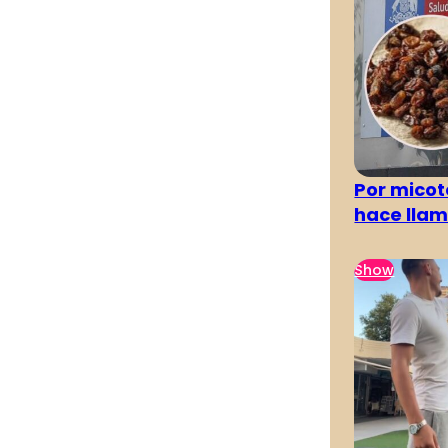
Por micot
hace llam
Show