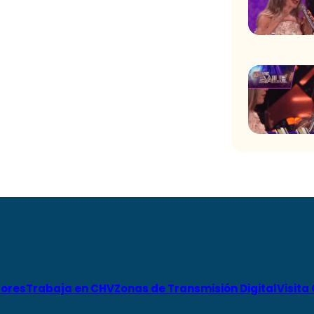
ores
Trabaja en CHV
Zonas de Transmisión Digital
Visita