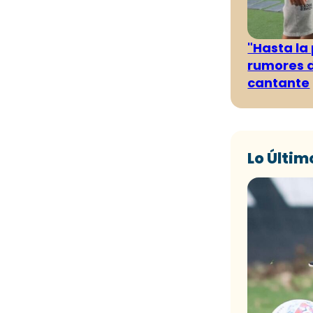
"Hasta la
rumores d
cantante
Lo Últim