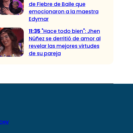
de Fiebre de Baile que
emocionaron a la maestra
Edymar
11:35
"Hace todo bien": Jhen
Núñez se derritió de amor al
revelar las mejores virtudes
de su pareja
 CHV