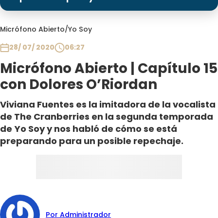
Programas
Club De La Comedia
Micrófono Abierto
/
Yo Soy
Contigo en Directo
28/ 07/ 2020
06:27
Plan Perfecto
Micrófono Abierto | Capítulo 15
El Tiempo
con Dolores O’Riordan
Sabingo
Todos Los Programas
Viviana Fuentes es la imitadora de la vocalista
de The Cranberries en la segunda temporada
de Yo Soy y nos habló de cómo se está
preparando para un posible repechaje.
Por Administrador