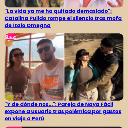
"La vida ya me ha quitado demasiado":
Catalina Pulido rompe el silencio tras mofa
de Ítalo Omegna
Show
"Y de dónde nos...": Pareja de Naya Fácil
expone a usuario tras polémica por gastos
en viaje a Perú