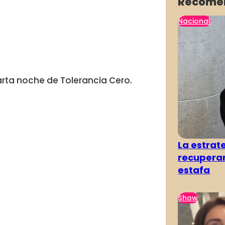
Recome
Nacional
arta noche de Tolerancia Cero.
La estra
recuperar
estafa
Show