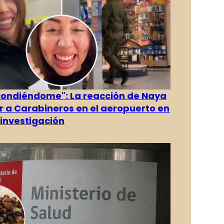
condiéndome": La reacción de Naya
ver a Carabineros en el aeropuerto en
investigación