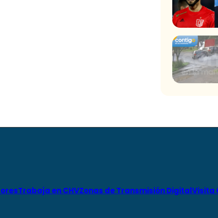
ores
Trabaja en CHV
Zonas de Transmisión Digital
Visita