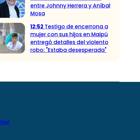
entre Johnny Herrera y Aníbal
Mosa
12:52
Testigo de encerrona a
mujer con sus hijos en Maipú
entregó detalles del violento
robo: "Estaba desesperada"
 CHV