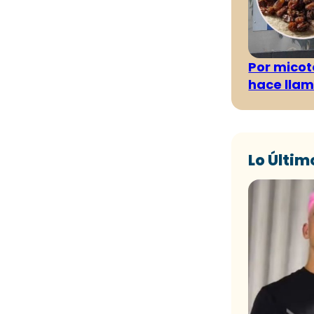
Por micot
hace llam
Lo Últim