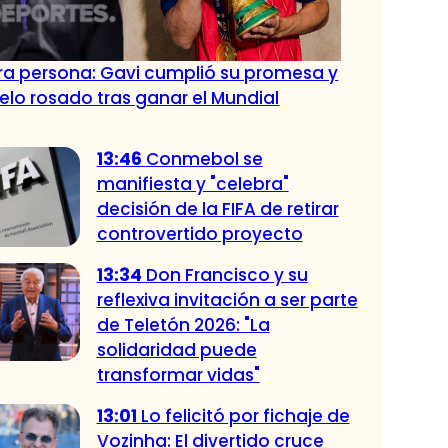
tra persona: Gavi cumplió su promesa y
pelo rosado tras ganar el Mundial
13:46
Conmebol se
manifiesta y "celebra"
decisión de la FIFA de retirar
controvertido proyecto
13:34
Don Francisco y su
reflexiva invitación a ser parte
de Teletón 2026: "La
solidaridad puede
transformar vidas"
13:01
Lo felicitó por fichaje de
Vozinha: El divertido cruce