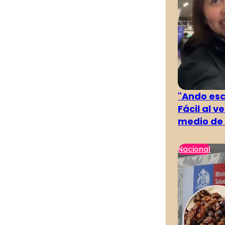
"Ando es
Fácil al 
medio de 
Nacional