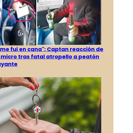
 me fui en cana": Captan reacción de
 micro tras fatal atropello a peatón
ayante