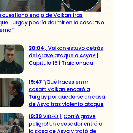
 cuestionó enojo de Volkan tras
que Turgay podría dormir en la casa: “No
lema”
20:04
¿Volkan estuvo detrás
del grave ataque a Asya? |
Capítulo 16 | Traicionada
19:47
“¡Qué haces en mi
casa!”: Volkan encaró a
Turgay por quedarse en casa
de Asya tras violento ataque
19:39
VIDEO | ¡Corrió grave
peligro! Un acosador entró a
la casa de Asya y trató de