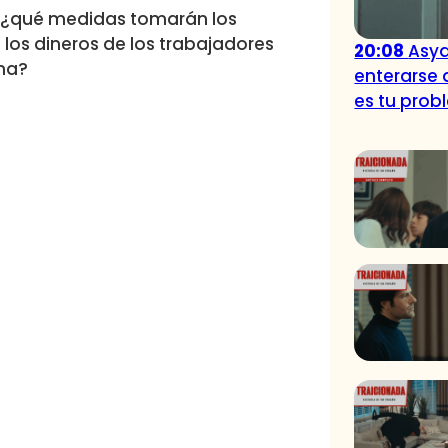
, ¿qué medidas tomarán los
 los dineros de los trabajadores
20:08
Asya
ema?
enterarse 
es tu prob