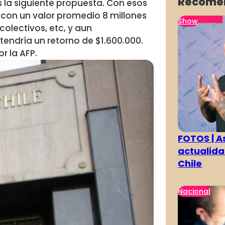
Recome
 la siguiente propuesta. Con esos
 con un valor promedio 8 millones
Show
colectivos, etc, y aun
endría un retorno de $1.600.000.
r la AFP.
FOTOS | As
actualida
Chile
Nacional