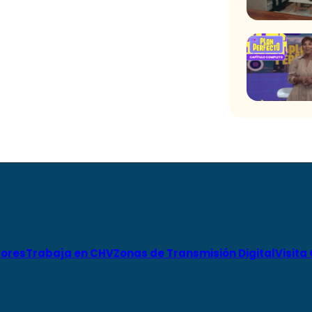
ores
Trabaja en CHV
Zonas de Transmisión Digital
Visita