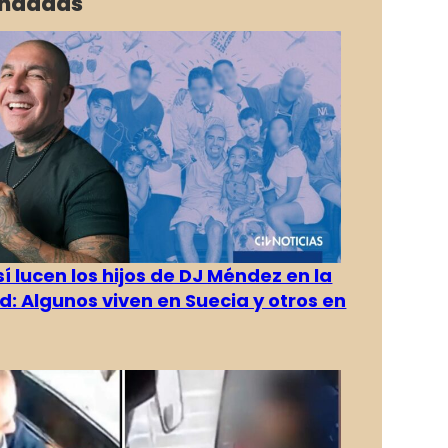
ndadas
í lucen los hijos de DJ Méndez en la
d: Algunos viven en Suecia y otros en