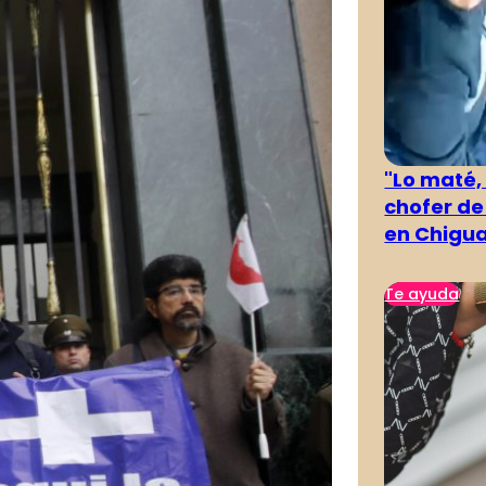
"Lo maté,
chofer de
en Chigu
Te ayuda