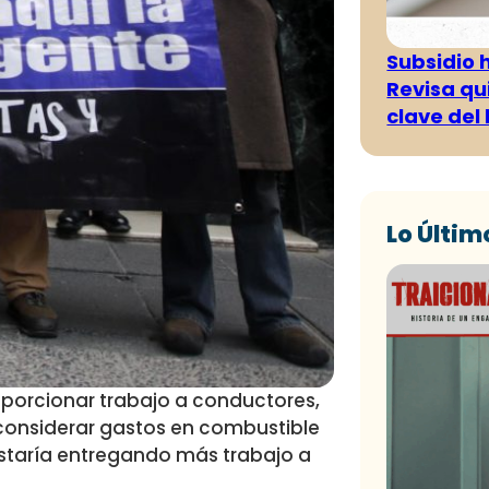
Subsidio 
Revisa qu
clave del
Lo Últim
oporcionar trabajo a conductores,
n considerar gastos en combustible
estaría entregando más trabajo a