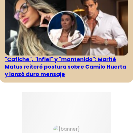
"Cafiche", "infiel" y "mantenido": Marité
Matus reiteró postura sobre Camilo Huerta
y lanzó duro mensaje