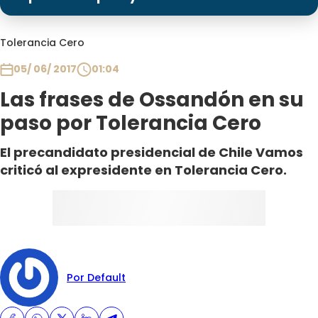
Programas
Club De La Comedia
Tolerancia Cero
Contigo en Directo
05/ 06/ 2017
01:04
Plan Perfecto
Las frases de Ossandón en su
El Tiempo
paso por Tolerancia Cero
Sabingo
Todos Los Programas
El precandidato presidencial de Chile Vamos
criticó al expresidente en Tolerancia Cero.
Por Default