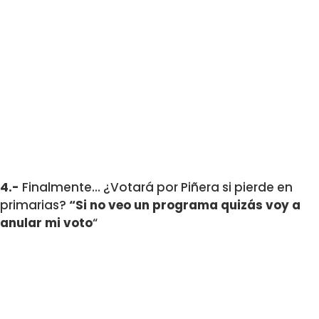
4.-
Finalmente… ¿Votará por Piñera si pierde en
primarias?
“Si no veo un programa quizás voy a
anular mi voto
“