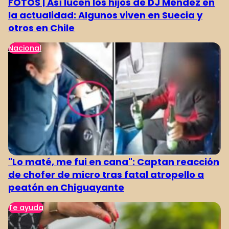
FOTOS | Así lucen los hijos de DJ Méndez en
la actualidad: Algunos viven en Suecia y
otros en Chile
Nacional
"Lo maté, me fui en cana": Captan reacción
de chofer de micro tras fatal atropello a
peatón en Chiguayante
Te ayuda