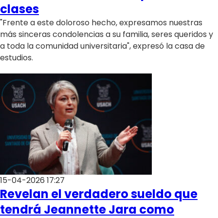
Programas
clases
"Frente a este doloroso hecho, expresamos nuestras
Club De La Comedia
más sinceras condolencias a su familia, seres queridos y
Contigo en Directo
a toda la comunidad universitaria", expresó la casa de
Plan Perfecto
estudios.
El Tiempo
Sabingo
Todos Los Programas
15-04-2026 17:27
Revelan el verdadero sueldo que
tendrá Jeannette Jara como