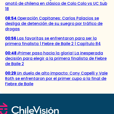
anotó de chilena en clásico de Colo Colo vs UC Sub
18
08:54
Operación Capitanes: Carlos Palacios se
desliga de detención de su suegro por tráfico de
drogas
00:56
Las favoritas se enfrentaron para ser la
primera finalista | Fiebre de Baile 2 | Capítulo 84
00:48
¡Primer paso hacia la gloria! La inesperada
decisión para elegir a la primera finalista de Fiebre
de Baile 2
00:29
Un duelo de alto impacto: Cony Capelli y Vale
Roth se enfrentaron por el primer cupo a la final de
Fiebre de Baile