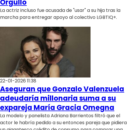
Orgullo
La actriz incluso fue acusada de "usar" a su hija tras la
marcha para entregar apoyo al colectivo LGBTIQ+.
22-01-2026 11:38
Aseguran que Gonzalo Valenzuela
adeudaría millonaria suma a su
expareja María Gracia Omegna
La modelo y panelista Adriana Barrientos filtró que el
actor le habría pedido a su entonces pareja que pidiera
un gigantesco crédito de consumo para comprar una