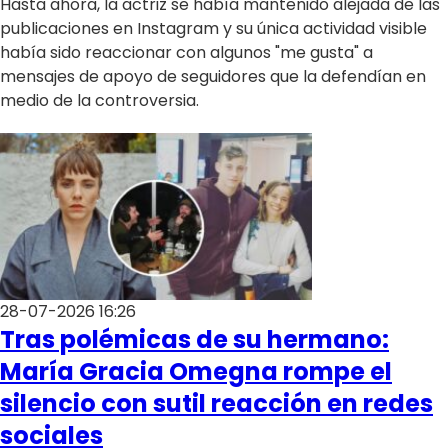
Hasta ahora, la actriz se había mantenido alejada de las
Programas
publicaciones en Instagram y su única actividad visible
Club De La Comedia
había sido reaccionar con algunos "me gusta" a
mensajes de apoyo de seguidores que la defendían en
Contigo en Directo
medio de la controversia.
Plan Perfecto
El Tiempo
Sabingo
Todos Los Programas
28-07-2026 16:26
Tras polémicas de su hermano:
María Gracia Omegna rompe el
silencio con sutil reacción en redes
sociales