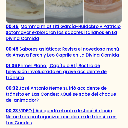
00:45
¡Mamma mia! Titi García-Huidobro y Patricio
Sotomayor exploraron los sabores italianos en La
Divina Comida
00:45
Sabores asiáticos: Revisa el novedoso menú
de Amaya Forch y Leo Caprile en La Divina Comida
01:06
Primer Plano | Capítulo 81 | Rostro de
televisión involucrado en grave accidente de
tránsito
00:32
José Antonio Neme sufrió accidente de
tránsito en Las Condes: ¿Qué se sabe del choque
del animador?
00:23
VIDEO | Así quedó el auto de José Antonio
Neme tras protagonizar accidente de tránsito en
Las Condes