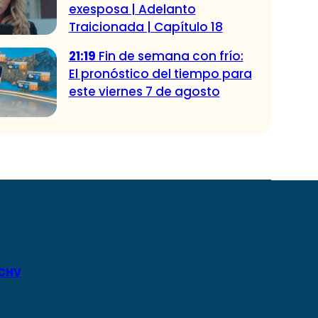
exesposa | Adelanto
Traicionada | Capítulo 18
21:19
Fin de semana con frío:
El pronóstico del tiempo para
este viernes 7 de agosto
 CHV