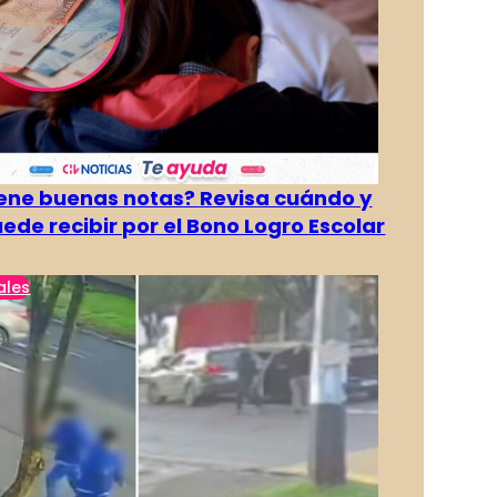
tiene buenas notas? Revisa cuándo y
ede recibir por el Bono Logro Escolar
ales