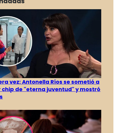
ndadas
era vez: Antonella Ríos se sometió a
r chip de "eterna juventud" y mostró
s