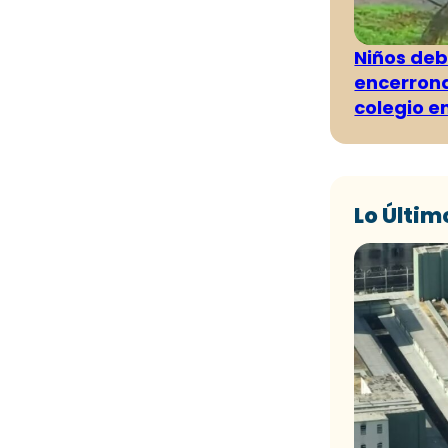
Niños deb
encerrona
colegio e
Lo Últim