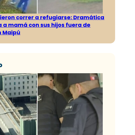
ieron correr a refugiarse: Dramática
 a mamá con sus hijos fuera de
n Maipú
o