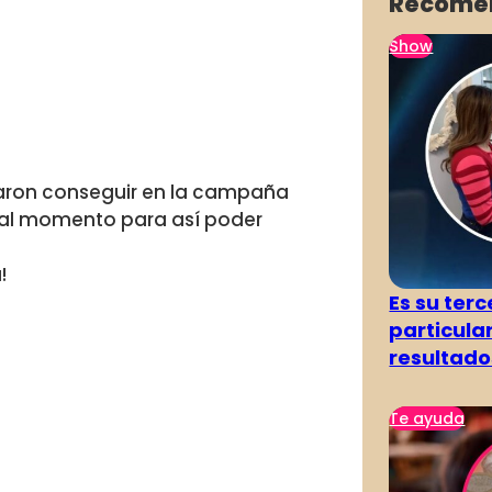
Recome
Show
raron conseguir en la campaña
mal momento para así poder
!
Es su terc
particula
resultado
Te ayuda