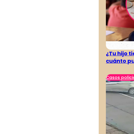
¿Tu hijo 
cuánto pu
Casos polici