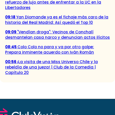
refuerzo de lujo antes de enfrentar a la UC en la
Libertadores
09:18
Yan Diomande ya es el fichaje más caro de la
historia del Real Madrid: Así quedó el Top 10
09:09
"Vendían droga": Vecinos de Conchalí
desmantelan casa narco y denuncian actos ilícitos
08:45
Colo Colo no para y va por otro golpe:
Prepara inminente acuerdo con Iván Román
00:56
¡La visita de una Miss Universo Chile y la
rebeldía de una jueza! | Club de la Comedia |
Capítulo 20