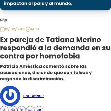
Programas
impactan al país y al mundo.
Club De La Comedia
Sqp
Contigo en Directo
Plan Perfecto
12/ 02/ 2015
14:51
El Tiempo
Ex pareja de Tatiana Merino
Sabingo
respondió a la demanda en su
Todos Los Programas
contra por homofobia
Patricio Améstica comentó sobre las
acusaciones, diciendo que son falsas y
negando la discriminación.
Por Default