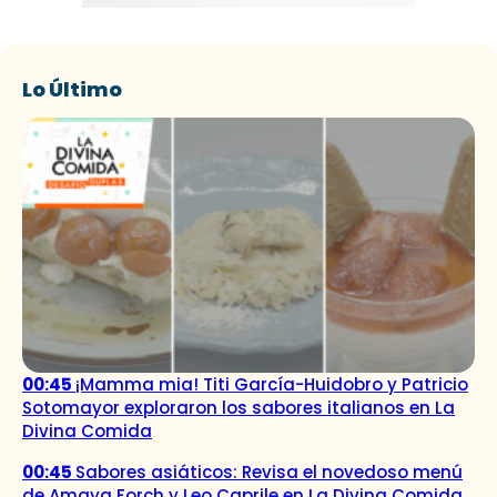
Lo Último
00:45
¡Mamma mia! Titi García-Huidobro y Patricio
Sotomayor exploraron los sabores italianos en La
Divina Comida
00:45
Sabores asiáticos: Revisa el novedoso menú
de Amaya Forch y Leo Caprile en La Divina Comida