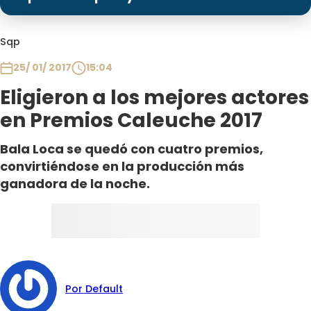
Programas
Club De La Comedia
Sqp
Contigo en Directo
25/ 01/ 2017
15:04
Plan Perfecto
Eligieron a los mejores actores
El Tiempo
en Premios Caleuche 2017
Sabingo
Todos Los Programas
Bala Loca se quedó con cuatro premios,
convirtiéndose en la producción más
ganadora de la noche.
Por Default