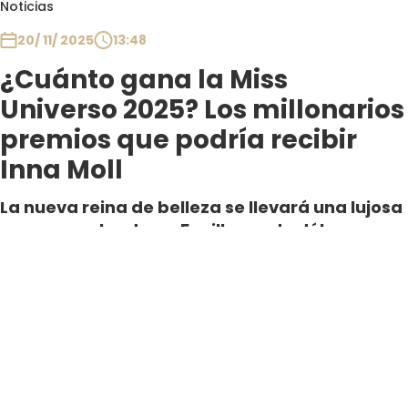
Noticias
20/ 11/ 2025
13:48
¿Cuánto gana la Miss
Universo 2025? Los millonarios
premios que podría recibir
Inna Moll
La nueva reina de belleza se llevará una lujosa
corona avaluada en 5 millones de dólares y
una serie de otros lujos como un millonario
sueldo mensual y un departamento en New
York.