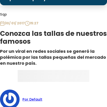
Programas
Club De La Comedia
Sqp
Contigo en Directo
30/ 01/ 2017
15:27
Plan Perfecto
Conozca las tallas de nuestros
El Tiempo
famosos
Sabingo
Todos Los Programas
Por un viral en redes sociales se generó la
polémica por las tallas pequeñas del mercado
en nuestro país.
Por Default