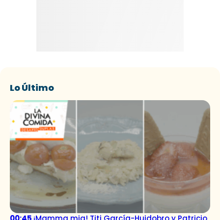
Lo Último
00:45
¡Mamma mia! Titi García-Huidobro y Patricio