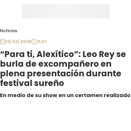
Noticias
13/ 02/ 2026
11:27
“Para ti, Alexítico”: Leo Rey se
burla de excompañero en
plena presentación durante
festival sureño
En medio de su show en un certamen realizado
en Puerto Montt, el cantante aprovechó de
burlarse de su excompañero de banda con el
que ha tenido conflictos desde su salida del
grupo La Noche.