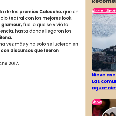
Recome
Alerta Climá
la de los
premios Caleuche
, que en
edio teatral con los mejores look.
l glamour
, fue lo que se vivió la
dencia, hasta donde llegaron los
ilena.
a vez más y no solo se lucieron en
s
con discursos que fueron
che 2017.
Nieve ase
Las comun
agua-nie
Show