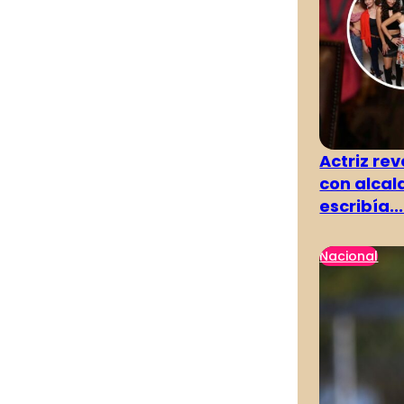
Actriz rev
con alcal
escribía...
Nacional