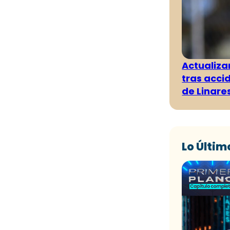
Actualiza
tras acci
de Linare
Lo Últim