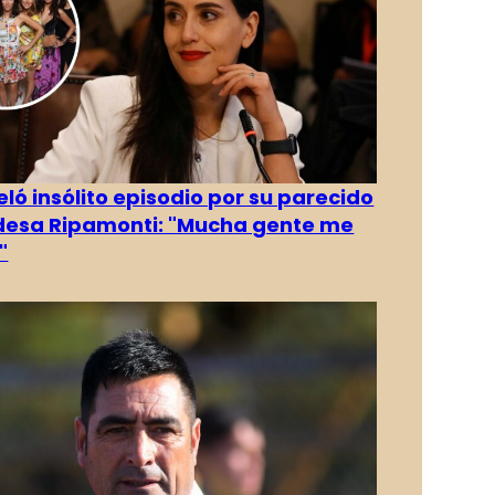
eló insólito episodio por su parecido
desa Ripamonti: "Mucha gente me
"