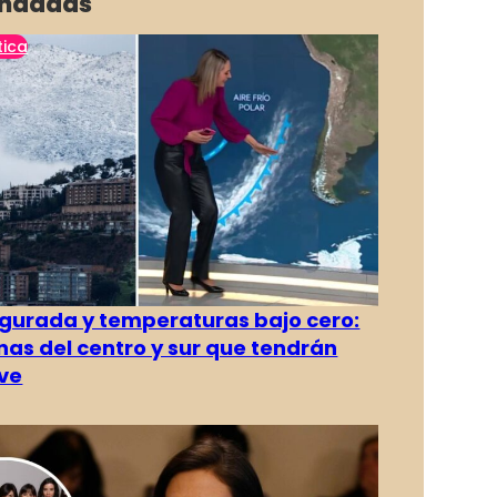
ndadas
tica
gurada y temperaturas bajo cero:
as del centro y sur que tendrán
ve