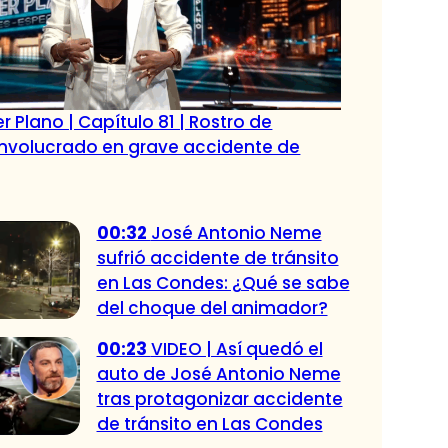
r Plano | Capítulo 81 | Rostro de
 involucrado en grave accidente de
00:32
José Antonio Neme
sufrió accidente de tránsito
en Las Condes: ¿Qué se sabe
del choque del animador?
00:23
VIDEO | Así quedó el
auto de José Antonio Neme
tras protagonizar accidente
de tránsito en Las Condes