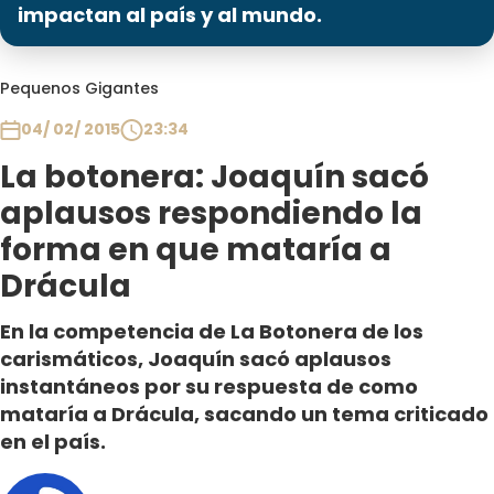
Programas
impactan al país y al mundo.
Club De La Comedia
Pequenos Gigantes
Contigo en Directo
Plan Perfecto
04/ 02/ 2015
23:34
El Tiempo
La botonera: Joaquín sacó
Sabingo
aplausos respondiendo la
Todos Los Programas
forma en que mataría a
Drácula
En la competencia de La Botonera de los
carismáticos, Joaquín sacó aplausos
instantáneos por su respuesta de como
mataría a Drácula, sacando un tema criticado
en el país.