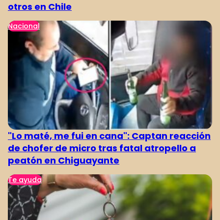
otros en Chile
Nacional
"Lo maté, me fui en cana": Captan reacción
de chofer de micro tras fatal atropello a
peatón en Chiguayante
Te ayuda