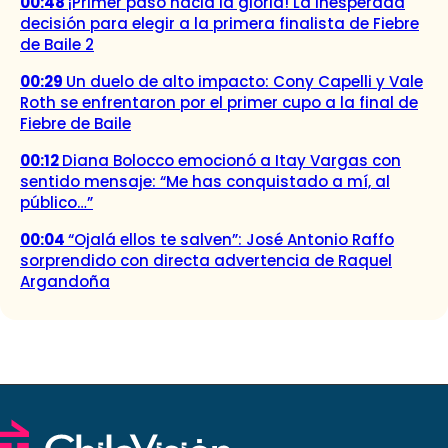
00:48
¡Primer paso hacia la gloria! La inesperada
decisión para elegir a la primera finalista de Fiebre
de Baile 2
00:29
Un duelo de alto impacto: Cony Capelli y Vale
Roth se enfrentaron por el primer cupo a la final de
Fiebre de Baile
00:12
Diana Bolocco emocionó a Itay Vargas con
sentido mensaje: “Me has conquistado a mí, al
público…”
00:04
“Ojalá ellos te salven”: José Antonio Raffo
sorprendido con directa advertencia de Raquel
Argandoña