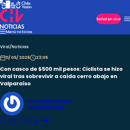
Imperdibles
Señal en vivo
Menú noticias
Internacional
Reportajes
Cazanoticias
Economía
Casos poli
Nacional
Viral
/
Noticias
11/ 05/ 2026
23:05
Con casco de $500 mil pesos: Ciclista se hizo
viral tras sobrevivir a caída cerro abajo en
Valparaíso
Por Catalina Vargas
Periodista Digital
Programas