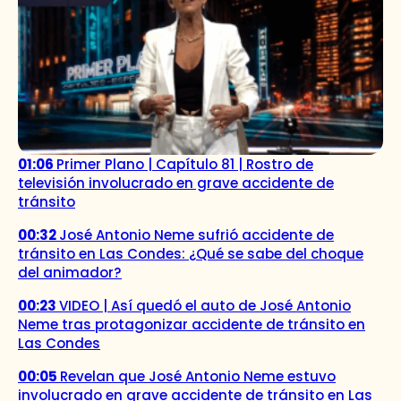
01:06
Primer Plano | Capítulo 81 | Rostro de
televisión involucrado en grave accidente de
tránsito
00:32
José Antonio Neme sufrió accidente de
tránsito en Las Condes: ¿Qué se sabe del choque
del animador?
00:23
VIDEO | Así quedó el auto de José Antonio
Neme tras protagonizar accidente de tránsito en
Las Condes
00:05
Revelan que José Antonio Neme estuvo
involucrado en grave accidente de tránsito en Las