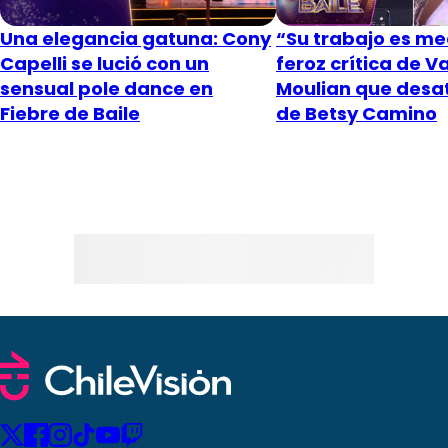
Una elegancia gatuna: Cony
“Su trabajo es me
Capelli se lució con un
feroz crítica de V
sensual pole dance en
Moulian que desat
Fiebre de Baile
de Betsy Camino