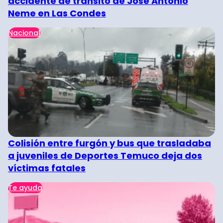
accidente de tránsito de José Antonio
Neme en Las Condes
Nacional
Colisión entre furgón y bus que trasladaba
a juveniles de Deportes Temuco deja dos
víctimas fatales
Te ayuda