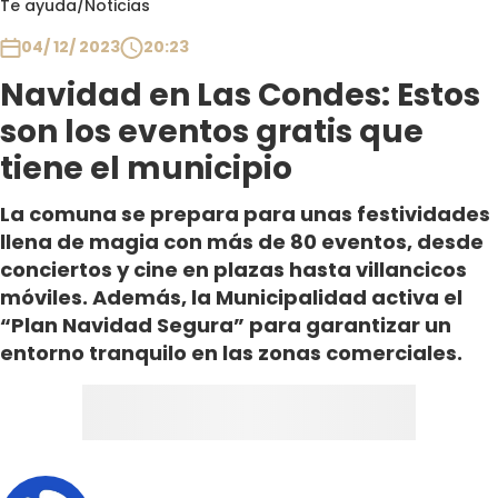
Te ayuda
/
Noticias
Club De La Comedia
Contigo en Directo
04/ 12/ 2023
20:23
Plan Perfecto
Navidad en Las Condes: Estos
El Tiempo
son los eventos gratis que
Sabingo
tiene el municipio
Todos Los Programas
La comuna se prepara para unas festividades
llena de magia con más de 80 eventos, desde
conciertos y cine en plazas hasta villancicos
móviles. Además, la Municipalidad activa el
“Plan Navidad Segura” para garantizar un
entorno tranquilo en las zonas comerciales.