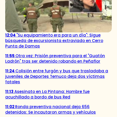
12:04
"Su equipamiento era para un día": Sigue
búsqueda de excursionista extraviado en Cerro
Punta de Damas
11:55
Otra vez: Prisión preventiva para el "Guatón
Ladrón" tras ser detenido robando en Peñaflor
11:24
Colisión entre furgón y bus que trasladaba a
juveniles de Deportes Temuco deja dos víctimas
fatales
11:13
Asesinato en La Pintana: Hombre fue
acuchillado a bordo de bus Red
11:02
Ronda preventiva nacional deja 656
detenidos: Se incautaron armas y vehículos