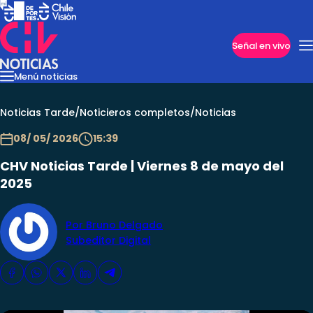
Imperdibles
Señal en vivo
Menú noticias
Internacional
Reportajes
Cazanoticias
Economía
Casos poli
Nacional
Noticias Tarde
/
Noticieros completos
/
Noticias
08/ 05/ 2026
15:39
CHV Noticias Tarde | Viernes 8 de mayo del
2025
Por Bruno Delgado
Subeditor Digital
Programas