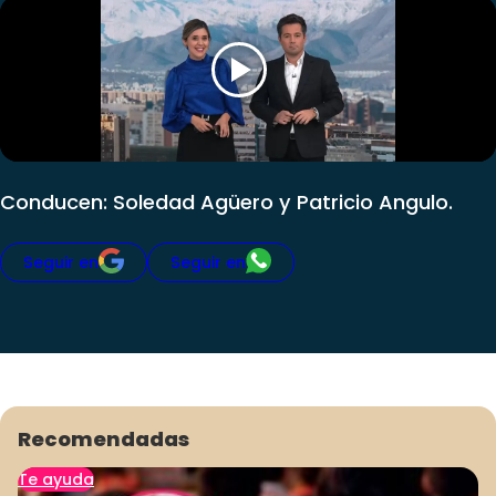
Club De La Comedia
Contigo en Directo
Plan Perfecto
El Tiempo
Sabingo
Todos Los Programas
Conducen: Soledad Agüero y Patricio Angulo.
Seguir en
Seguir en
Recomendadas
Te ayuda