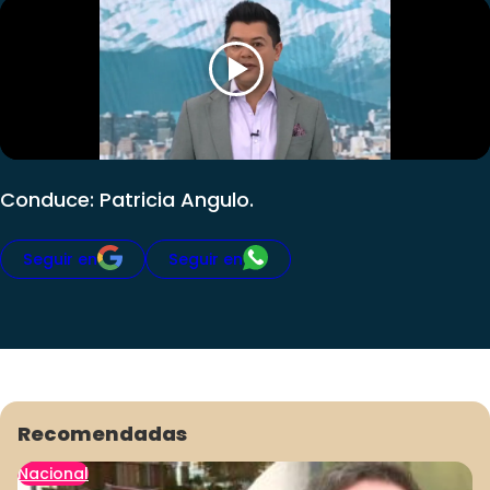
Club De La Comedia
Contigo en Directo
Plan Perfecto
El Tiempo
Sabingo
Todos Los Programas
Conduce: Patricia Angulo.
Seguir en
Seguir en
Recomendadas
Nacional