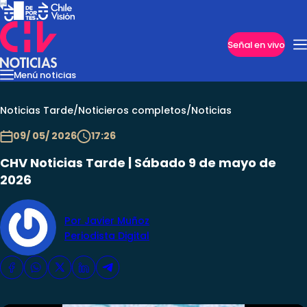
Imperdibles
Señal en vivo
Menú noticias
Internacional
Reportajes
Cazanoticias
Economía
Casos poli
Nacional
Noticias Tarde
/
Noticieros completos
/
Noticias
09/ 05/ 2026
17:26
CHV Noticias Tarde | Sábado 9 de mayo de
2026
Por Javier Muñoz
Periodista Digital
Programas