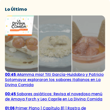
Lo Último
00:45
¡Mamma mia! Titi García-Huidobro y Patricio
Sotomayor exploraron los sabores italianos en La
Divina Comida
00:45
Sabores asiáticos: Revisa el novedoso menú
de Amaya Forch y Leo Caprile en La Divina Comida
01:06
Primer Plano | Capítulo 81 | Rostro de