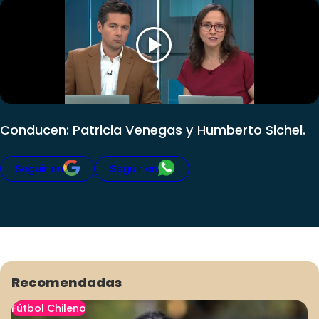
Club De La Comedia
Contigo en Directo
Plan Perfecto
El Tiempo
Sabingo
Todos Los Programas
Conducen: Patricia Venegas y Humberto Sichel.
Seguir en
Seguir en
Recomendadas
Fútbol Chileno