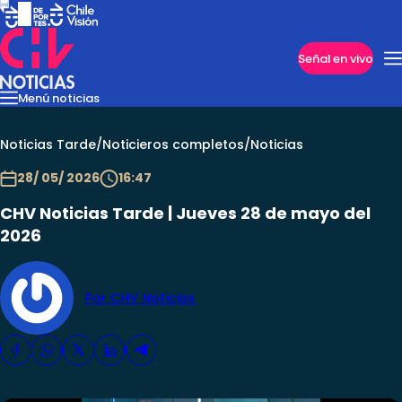
Imperdibles
Señal en vivo
Menú noticias
Internacional
Reportajes
Cazanoticias
Economía
Casos poli
Nacional
Noticias Tarde
/
Noticieros completos
/
Noticias
28/ 05/ 2026
16:47
CHV Noticias Tarde | Jueves 28 de mayo del
2026
Por CHV Noticias
Programas