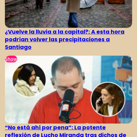
¿Vuelve la lluvia a la capital?: A esta hora
podrían volver las precipitaciones a
Santiago
Show
“No está ahí por pena”: La potente
reflexión de Lucho Miranda tras dichos de