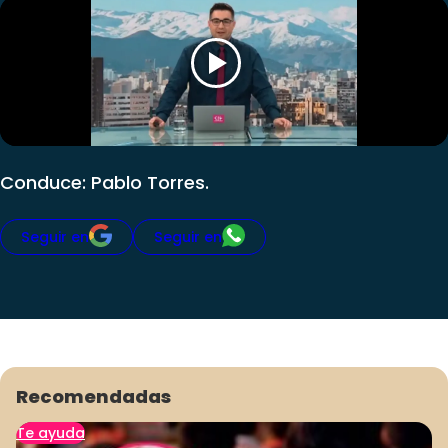
Club De La Comedia
Contigo en Directo
Plan Perfecto
El Tiempo
Sabingo
Todos Los Programas
Conduce: Pablo Torres.
Seguir en
Seguir en
Recomendadas
Te ayuda