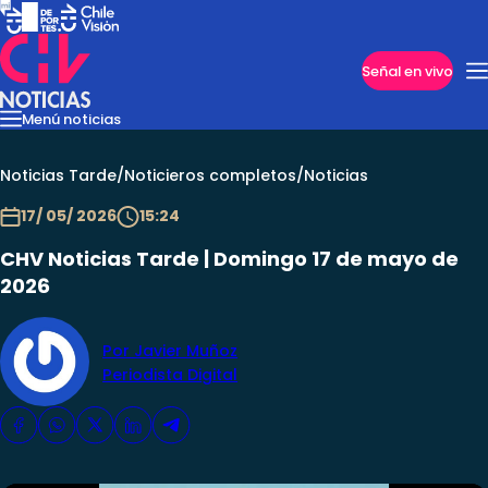
Imperdibles
Señal en vivo
Menú noticias
Internacional
Reportajes
Cazanoticias
Economía
Casos poli
Nacional
Noticias Tarde
/
Noticieros completos
/
Noticias
17/ 05/ 2026
15:24
CHV Noticias Tarde | Domingo 17 de mayo de
2026
Por Javier Muñoz
Periodista Digital
Programas