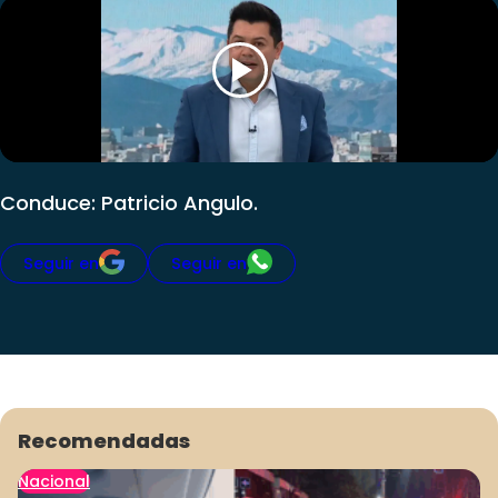
Club De La Comedia
Contigo en Directo
Plan Perfecto
El Tiempo
Sabingo
Todos Los Programas
Conduce: Patricio Angulo.
Seguir en
Seguir en
Recomendadas
Nacional