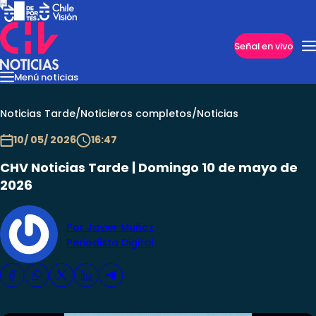
Imperdibles
Señal en vivo
Menú noticias
Internacional
Reportajes
Cazanoticias
Economía
Casos poli
Nacional
Noticias Tarde
/
Noticieros completos
/
Noticias
10/ 05/ 2026
16:47
CHV Noticias Tarde | Domingo 10 de mayo de
2026
Por Javier Muñoz
Periodista Digital
Programas