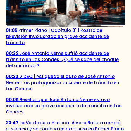
01:06
Primer Plano | Capítulo 81 | Rostro de
televisión involucrado en grave accidente de
tránsito
00:32
José Antonio Neme sufrió accidente de
tránsito en Las Condes: ¿Qué se sabe del choque
del animador?
00:23
VIDEO | Así quedó el auto de José Antonio
Neme tras protagonizar accidente de tránsito en
Las Condes
00:05
Revelan que José Antonio Neme estuvo
involucrado en grave accidente de tránsito en Las
Condes
23:47
La Verdadera Historia: Álvaro Ballero rompió
el silencio y se confesó en exclusiva en Primer Plano