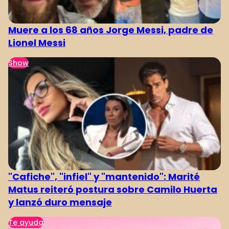
Muere a los 68 años Jorge Messi, padre de
Lionel Messi
Show
"Cafiche", "infiel" y "mantenido": Marité
Matus reiteró postura sobre Camilo Huerta
y lanzó duro mensaje
Te ayuda