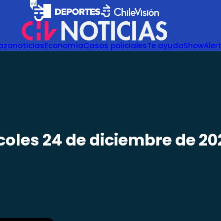
azanoticias
Economía
Casos policiales
Te ayuda
Show
Aler
coles 24 de diciembre de 20