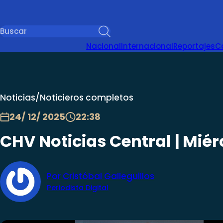
Nacional
Internacional
Reportajes
C
Noticias
/
Noticieros completos
24/ 12/ 2025
22:38
CHV Noticias Central | Miér
Por Cristóbal Galleguillos
Periodista Digital