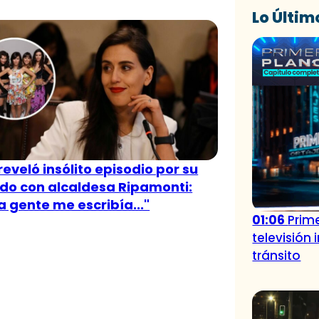
Lo Últim
 reveló insólito episodio por su
do con alcaldesa Ripamonti:
 gente me escribía..."
01:06
Prime
televisión
tránsito