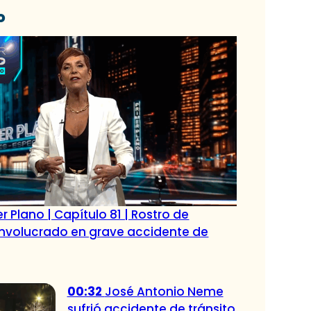
o
r Plano | Capítulo 81 | Rostro de
 involucrado en grave accidente de
00:32
José Antonio Neme
sufrió accidente de tránsito