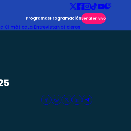
Programas
Programación
Señal en vivo
ta Climática
La Entrevista
Noticieros
25