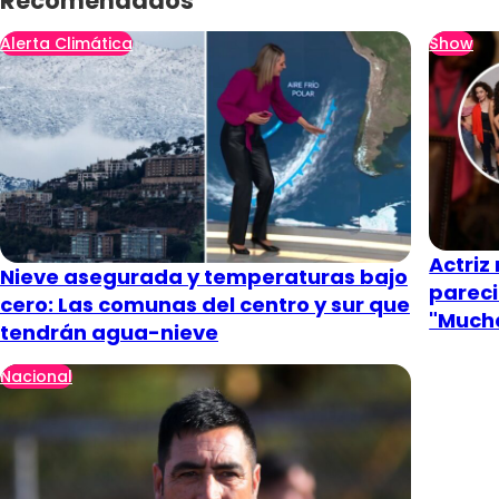
Recomendados
Alerta Climática
Show
Actriz
Nieve asegurada y temperaturas bajo
pareci
cero: Las comunas del centro y sur que
"Mucha
tendrán agua-nieve
Nacional