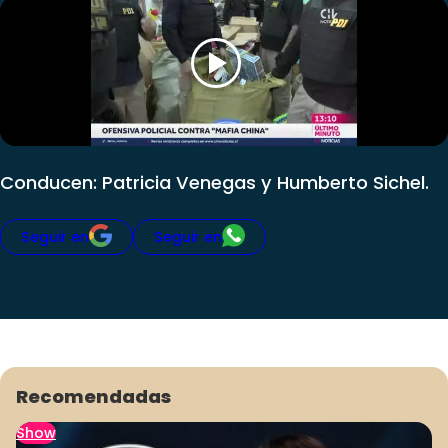
Club De La Comedia
Contigo en Directo
Plan Perfecto
El Tiempo
Sabingo
Todos Los Programas
Conducen: Patricia Venegas y Humberto Sichel.
Seguir en
Seguir en
Recomendadas
Show