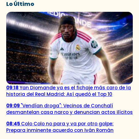
Lo Último
09:18
Yan Diomande ya es el fichaje más caro de la
historia del Real Madrid: Así quedó el Top 10
09:09
"Vendían droga": Vecinos de Conchalí
desmantelan casa narco y denuncian actos ilícitos
08:45
Colo Colo no para y va por otro golpe:
Prepara inminente acuerdo con Iván Román