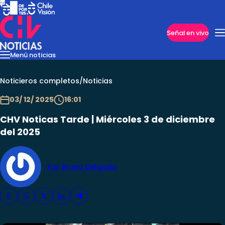
Imperdibles
Señal en vivo
Menú noticias
Internacional
Reportajes
Cazanoticias
Economía
Casos poli
Nacional
Noticieros completos
/
Noticias
03/ 12/ 2025
16:01
CHV Noticas Tarde | Miércoles 3 de diciembre
del 2025
Por Bruno Delgado
Programas