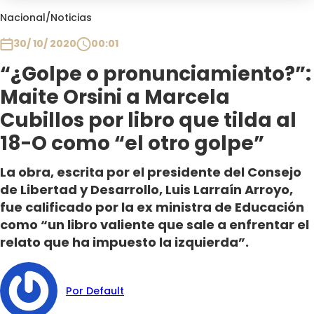
Club De La Comedia
Nacional
/
Noticias
Contigo en Directo
30/ 10/ 2020
00:01
Plan Perfecto
“¿Golpe o pronunciamiento?”:
El Tiempo
Maite Orsini a Marcela
Sabingo
Todos Los Programas
Cubillos por libro que tilda al
18-O como “el otro golpe”
La obra, escrita por el presidente del Consejo
de Libertad y Desarrollo, Luis Larraín Arroyo,
fue calificado por la ex ministra de Educación
como “un libro valiente que sale a enfrentar el
relato que ha impuesto la izquierda”.
Por Default