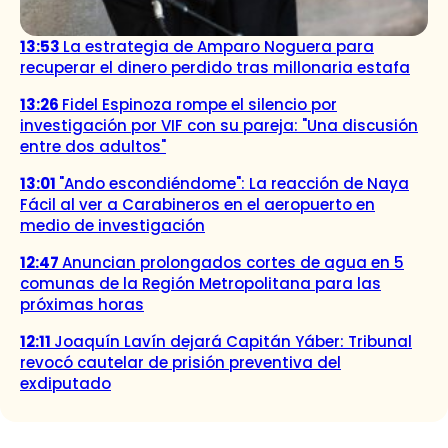
13:53
La estrategia de Amparo Noguera para
recuperar el dinero perdido tras millonaria estafa
13:26
Fidel Espinoza rompe el silencio por
investigación por VIF con su pareja: "Una discusión
entre dos adultos"
13:01
"Ando escondiéndome": La reacción de Naya
Fácil al ver a Carabineros en el aeropuerto en
medio de investigación
12:47
Anuncian prolongados cortes de agua en 5
comunas de la Región Metropolitana para las
próximas horas
12:11
Joaquín Lavín dejará Capitán Yáber: Tribunal
revocó cautelar de prisión preventiva del
exdiputado