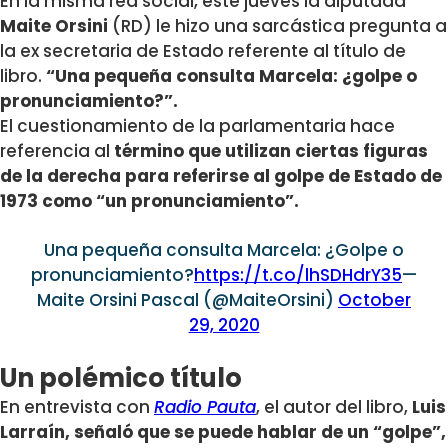
En la misma red social, este jueves la diputada
Maite Orsini
(RD) le hizo una sarcástica pregunta a
la ex secretaria de Estado referente al título de
libro.
“Una pequeña consulta Marcela: ¿golpe o
pronunciamiento?”.
El cuestionamiento de la parlamentaria hace
referencia al
término que utilizan ciertas figuras
de la derecha para referirse al golpe de Estado de
1973 como “un pronunciamiento”.
Una pequeña consulta Marcela: ¿Golpe o
pronunciamiento?
https://t.co/lhSDHdrY35
—
Maite Orsini Pascal (@MaiteOrsini)
October
29, 2020
Un polémico título
En entrevista con
Radio Pauta
, el autor del libro,
Luis
Larraín, señaló que se puede hablar de un “golpe”,