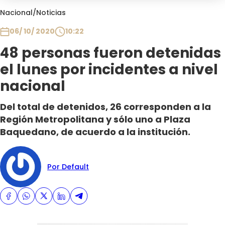
Club De La Comedia
Nacional
/
Noticias
Contigo en Directo
06/ 10/ 2020
10:22
Plan Perfecto
48 personas fueron detenidas
El Tiempo
el lunes por incidentes a nivel
Sabingo
Todos Los Programas
nacional
Del total de detenidos, 26 corresponden a la
Región Metropolitana y sólo uno a Plaza
Baquedano, de acuerdo a la institución.
Por Default