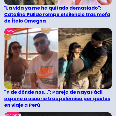
"La vida ya me ha quitado demasiado":
Catalina Pulido rompe el silencio tras mofa
de Ítalo Omegna
Show
"Y de dónde nos...": Pareja de Naya Fácil
expone a usuario tras polémica por gastos
en viaje a Perú
Nacional