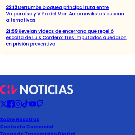
22:12
Derrumbe bloquea principal ruta entre
Valparaíso y Viña del Mar: Automovilistas buscan
alternativas
21:59
Revelan videos de encerrona que repelió
escolta de Luis Cordero: Tres imputados quedaron
en prisión preventiva
Sobre Nosotros
Contacto Comercial
Zonas de Transmisión Digital