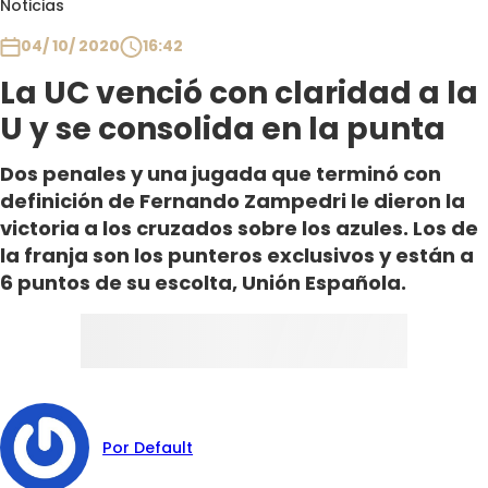
Noticias
Club De La Comedia
Contigo en Directo
04/ 10/ 2020
16:42
Plan Perfecto
La UC venció con claridad a la
El Tiempo
U y se consolida en la punta
Sabingo
Dos penales y una jugada que terminó con
Todos Los Programas
definición de Fernando Zampedri le dieron la
victoria a los cruzados sobre los azules. Los de
la franja son los punteros exclusivos y están a
6 puntos de su escolta, Unión Española.
Por Default