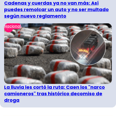
Cadenas y cuerdas ya no van más: Así
puedes remolcar un auto y no ser multado
según nuevo reglamento
Nacional
La lluvia les cortó la ruta: Caen los "narco
camioneros" tras histórico decomiso de
droga