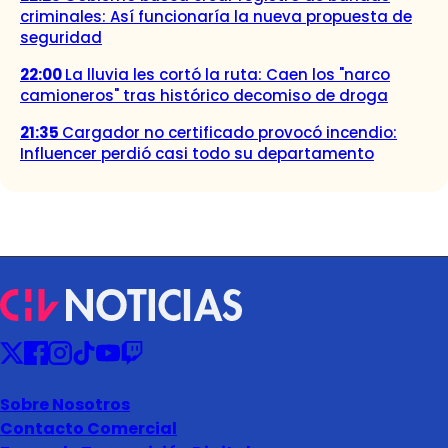
criminales: Así funcionaría la nueva propuesta de
seguridad
22:00
La lluvia les cortó la ruta: Caen los "narco
camioneros" tras histórico decomiso de droga
21:35
Cargador no certificado provocó incendio:
Influencer perdió casi todo su departamento
Sobre Nosotros
Contacto Comercial