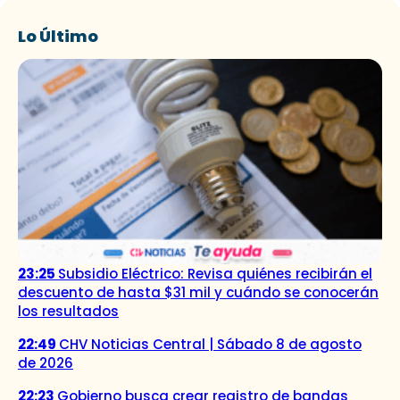
Lo Último
23:25
Subsidio Eléctrico: Revisa quiénes recibirán el
descuento de hasta $31 mil y cuándo se conocerán
los resultados
22:49
CHV Noticias Central | Sábado 8 de agosto
de 2026
22:23
Gobierno busca crear registro de bandas