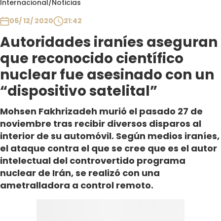
Internacional
/
Noticias
Club De La Comedia
Contigo en Directo
06/ 12/ 2020
21:42
Plan Perfecto
Autoridades iraníes aseguran
El Tiempo
que reconocido científico
Sabingo
nuclear fue asesinado con un
Todos Los Programas
“dispositivo satelital”
Mohsen Fakhrizadeh murió el pasado 27 de
noviembre tras recibir diversos disparos al
interior de su automóvil. Según medios iraníes,
el ataque contra el que se cree que es el autor
intelectual del controvertido programa
nuclear de Irán, se realizó con una
ametralladora a control remoto.