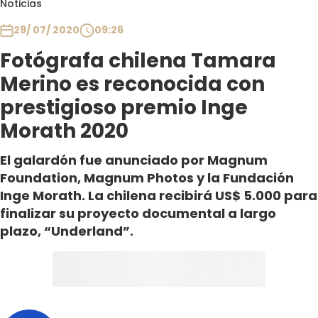
Noticias
Club De La Comedia
Contigo en Directo
29/ 07/ 2020
09:26
Plan Perfecto
Fotógrafa chilena Tamara
El Tiempo
Merino es reconocida con
Sabingo
prestigioso premio Inge
Todos Los Programas
Morath 2020
El galardón fue anunciado por Magnum
Foundation, Magnum Photos y la Fundación
Inge Morath. La chilena recibirá US$ 5.000 para
finalizar su proyecto documental a largo
plazo, “Underland”.