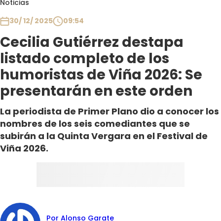
Noticias
Club De La Comedia
Contigo en Directo
30/ 12/ 2025
09:54
Plan Perfecto
Cecilia Gutiérrez destapa
El Tiempo
listado completo de los
Sabingo
humoristas de Viña 2026: Se
Todos Los Programas
presentarán en este orden
La periodista de Primer Plano dio a conocer los
nombres de los seis comediantes que se
subirán a la Quinta Vergara en el Festival de
Viña 2026.
Por Alonso Garate