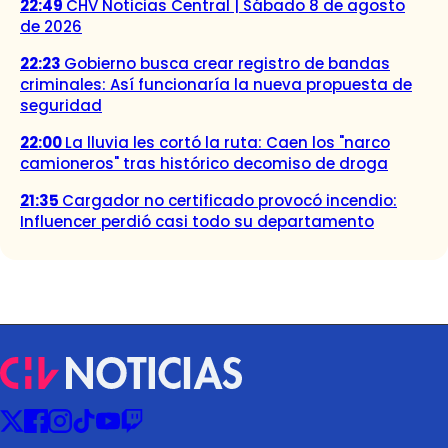
22:49
CHV Noticias Central | Sábado 8 de agosto
de 2026
22:23
Gobierno busca crear registro de bandas
criminales: Así funcionaría la nueva propuesta de
seguridad
22:00
La lluvia les cortó la ruta: Caen los "narco
camioneros" tras histórico decomiso de droga
21:35
Cargador no certificado provocó incendio:
Influencer perdió casi todo su departamento