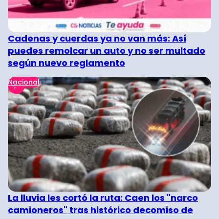
Cadenas y cuerdas ya no van más: Así
puedes remolcar un auto y no ser multado
según nuevo reglamento
Nacional
La lluvia les cortó la ruta: Caen los "narco
camioneros" tras histórico decomiso de