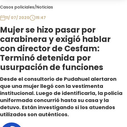
Club De La Comedia
Casos policiales
/
Noticias
Contigo en Directo
11/ 07/ 2020
15:47
Plan Perfecto
Mujer se hizo pasar por
El Tiempo
carabinera y exigió hablar
Sabingo
Todos Los Programas
con director de Cesfam:
Terminó detenida por
usurpación de funciones
Desde el consultorio de Pudahuel alertaron
que una mujer llegó con la vestimenta
institucional. Luego de identificarla, la policía
uniformada concurrió hasta su casa y la
detuvo. Están investigando si los atuendos
utilizados son auténticos.