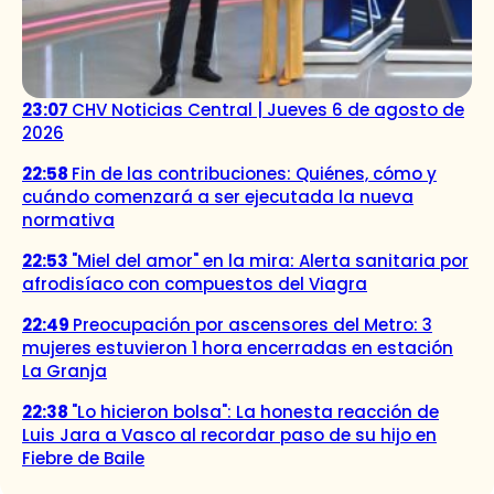
23:07
CHV Noticias Central | Jueves 6 de agosto de
2026
22:58
Fin de las contribuciones: Quiénes, cómo y
cuándo comenzará a ser ejecutada la nueva
normativa
22:53
"Miel del amor" en la mira: Alerta sanitaria por
afrodisíaco con compuestos del Viagra
22:49
Preocupación por ascensores del Metro: 3
mujeres estuvieron 1 hora encerradas en estación
La Granja
22:38
"Lo hicieron bolsa": La honesta reacción de
Luis Jara a Vasco al recordar paso de su hijo en
Fiebre de Baile