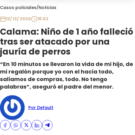
Club De La Comedia
Casos policiales
/
Noticias
Contigo en Directo
12/ 12/ 2020
16:02
Plan Perfecto
Calama: Niño de 1 año falleció
El Tiempo
tras ser atacado por una
Sabingo
Todos Los Programas
jauría de perros
“En 10 minutos se llevaron la vida de mi hijo, de
mi regalón porque yo con el hacía todo,
salíamos de compras, todo. No tengo
palabras”, aseguró el padre del menor.
Por Default