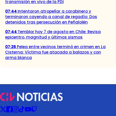
transmisión en vivo de la PDI
07:44
Intentaron atropellar a carabinero y
terminaron cayendo a canal de regadío: Dos
detenidos tras persecución en Peñalolén
07:44
Temblor hoy 7 de agosto en Chile: Revisa
epicentro, magnitud y últimos sismos
07:26
Pelea entre vecinos terminó en crimen en La
Cisterna: Víctima fue atacada a balazos y con
arma blanca