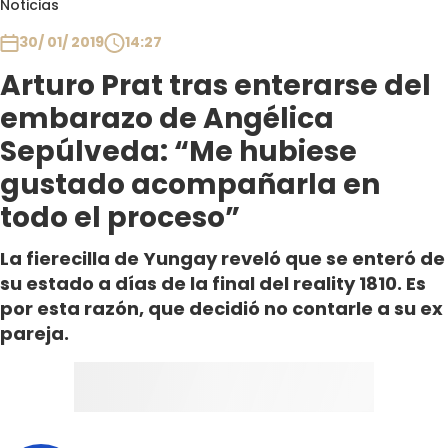
Noticias
Club De La Comedia
Contigo en Directo
30/ 01/ 2019
14:27
Plan Perfecto
Arturo Prat tras enterarse del
El Tiempo
embarazo de Angélica
Sabingo
Sepúlveda: “Me hubiese
Todos Los Programas
gustado acompañarla en
todo el proceso”
La fierecilla de Yungay reveló que se enteró de
su estado a días de la final del reality 1810. Es
por esta razón, que decidió no contarle a su ex
pareja.