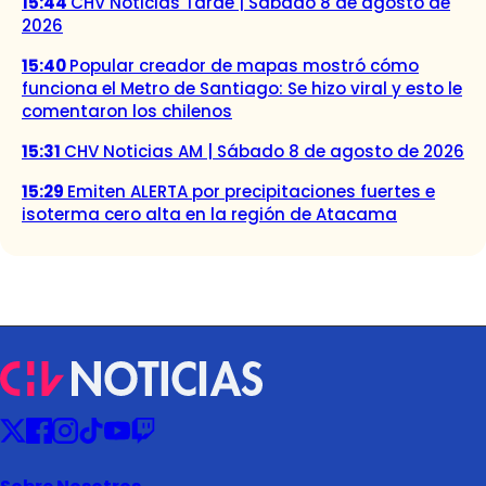
15:44
CHV Noticias Tarde | Sábado 8 de agosto de
2026
15:40
Popular creador de mapas mostró cómo
funciona el Metro de Santiago: Se hizo viral y esto le
comentaron los chilenos
15:31
CHV Noticias AM | Sábado 8 de agosto de 2026
15:29
Emiten ALERTA por precipitaciones fuertes e
isoterma cero alta en la región de Atacama