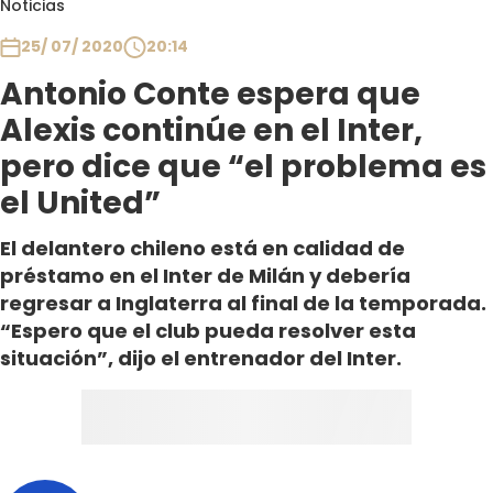
Noticias
Club De La Comedia
Contigo en Directo
25/ 07/ 2020
20:14
Plan Perfecto
Antonio Conte espera que
El Tiempo
Alexis continúe en el Inter,
Sabingo
pero dice que “el problema es
Todos Los Programas
el United”
El delantero chileno está en calidad de
préstamo en el Inter de Milán y debería
regresar a Inglaterra al final de la temporada.
“Espero que el club pueda resolver esta
situación”, dijo el entrenador del Inter.