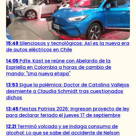
15:48
Silenciosos y tecnológicos: Así es la nueva era
de autos eléctricos en Chile
14:05
Pdte. Kast se reúne con Abelardo de la
Espriella en Colombia a horas de cambio de
mando: "Una nueva etapa"
13:53
Sigue la polémica: Doctor de Catalina Vallejos
desmiente a Claudia Schmidt tras cuestionados
dichos
13:45
Fiestas Patrias 2026: Ingresan proyecto de ley
para declarar feriado el jueves 17 de septiembre
12:21
Terminó volcado y se indaga consumo de
alcohol: Lo que se sabe del accidente de Nelson