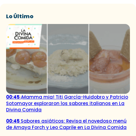
Lo Último
00:45
¡Mamma mia! Titi García-Huidobro y Patricio
Sotomayor exploraron los sabores italianos en La
Divina Comida
00:45
Sabores asiáticos: Revisa el novedoso menú
de Amaya Forch y Leo Caprile en La Divina Comida