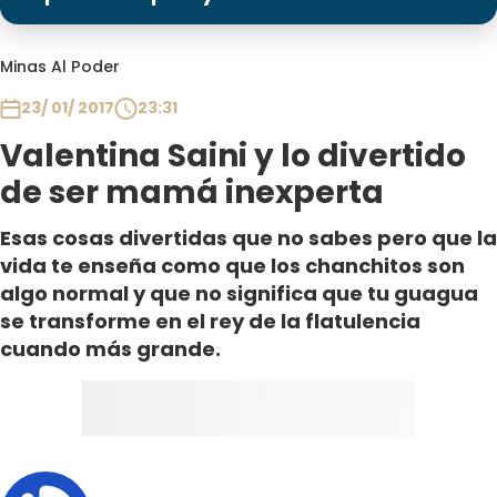
Programas
Club De La Comedia
Minas Al Poder
Contigo en Directo
23/ 01/ 2017
23:31
Plan Perfecto
Valentina Saini y lo divertido
El Tiempo
de ser mamá inexperta
Sabingo
Todos Los Programas
Esas cosas divertidas que no sabes pero que la
vida te enseña como que los chanchitos son
algo normal y que no significa que tu guagua
se transforme en el rey de la flatulencia
cuando más grande.