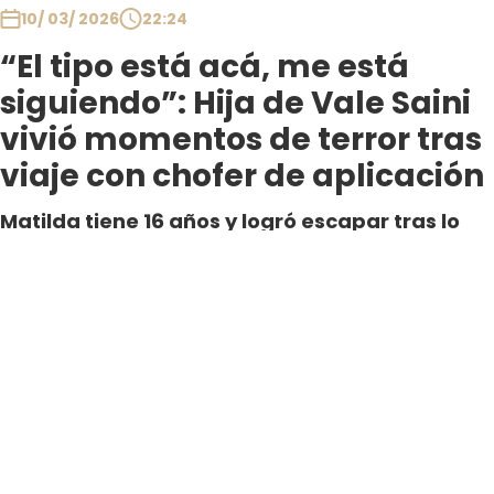
10/ 03/ 2026
22:24
“El tipo está acá, me está
siguiendo”: Hija de Vale Saini
vivió momentos de terror tras
viaje con chofer de aplicación
Matilda tiene 16 años y logró escapar tras lo
sucedido, pero a la actriz le llegaron otros
relatos sobre el mismo chofer, en donde
incluso se indica que a veces maneja junto a
otras personas.
Por Daniela Aste