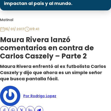
Programas
impactan al país y al mundo.
Club De La Comedia
Matinal
Contigo en Directo
Plan Perfecto
16/ 01/ 2017
09:41
El Tiempo
Maura Rivera lanzó
Sabingo
comentarios en contra de
Todos Los Programas
Carlos Caszely – Parte 2
Maura Rivera enfrentó al ex futbolista Carlos
Caszely y dijo que ahora es un simple señor
que busca pantalla fácil.
Por Rodrigo Lopez