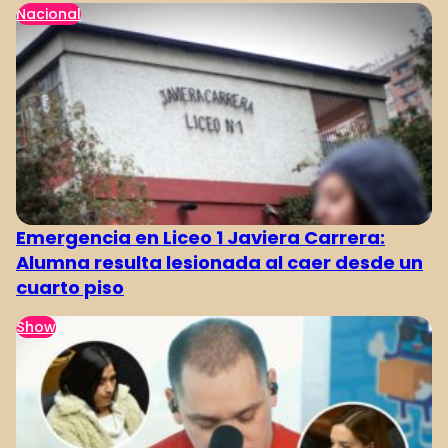
Nacional
Emergencia en Liceo 1 Javiera Carrera:
Alumna resulta lesionada al caer desde un
cuarto piso
Show