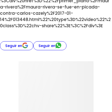
%3Cdiv%20href%3D%22%2Fprimer_plano%2Fmaur
a-rivera%2Fmaura-rivera-se-fue-en-picada-
contra-carlos-cazely%2F2017-01-
14%2F013448.html%22%20type%3D%22video%22%2
0class%3D%22chv-share%22%3E%3C%2Fdiv%3E
Seguir en
Seguir en