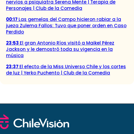
nervios a psiquiatra Serena Mente | Terapia de
Personajes | Club de la Comedia
00:17
Las gemelas del Campo hicieron rabiar a la
jueza Zulema Fallos: Tuvo que poner orden en Caso
Perdido
23:53
El gran Antonio Ríos visitó a Maikel Pérez
Jackson y le demostró toda su vigencia en la
música
23:37
El efecto de la Miss Universo Chile y los cortes
de luz | Yerko Puchento | Club de la Comedia