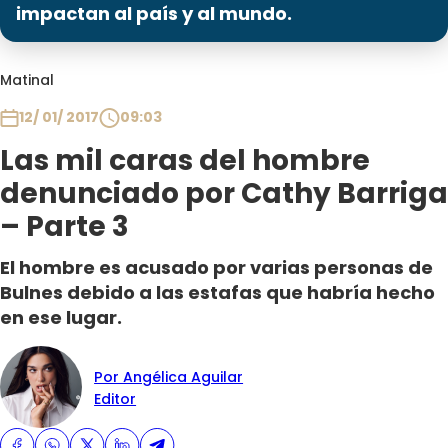
Programas
impactan al país y al mundo.
Club De La Comedia
Matinal
Contigo en Directo
Plan Perfecto
12/ 01/ 2017
09:03
El Tiempo
Las mil caras del hombre
Sabingo
denunciado por Cathy Barriga
Todos Los Programas
– Parte 3
El hombre es acusado por varias personas de
Bulnes debido a las estafas que habría hecho
en ese lugar.
Por Angélica Aguilar
Editor