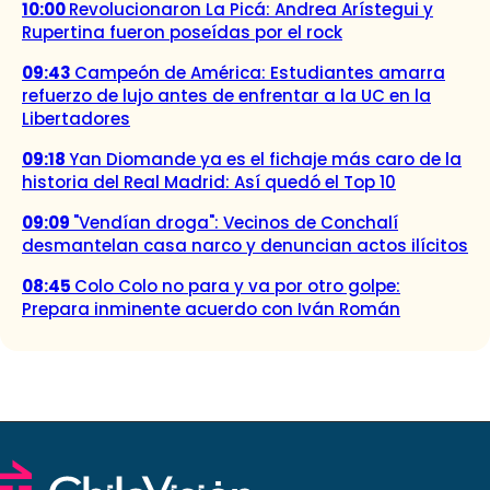
10:00
Revolucionaron La Picá: Andrea Arístegui y
Rupertina fueron poseídas por el rock
09:43
Campeón de América: Estudiantes amarra
refuerzo de lujo antes de enfrentar a la UC en la
Libertadores
09:18
Yan Diomande ya es el fichaje más caro de la
historia del Real Madrid: Así quedó el Top 10
09:09
"Vendían droga": Vecinos de Conchalí
desmantelan casa narco y denuncian actos ilícitos
08:45
Colo Colo no para y va por otro golpe:
Prepara inminente acuerdo con Iván Román