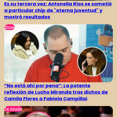
Es su tercera vez: Antonella Ríos se sometió
a particular chip de "eterna juventud" y
mostró resultados
Show
“No está ahí por pena”: La potente
reflexión de Lucho Miranda tras dichos de
Camila Flores a Fabiola Campillai
Te ayuda