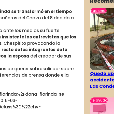
Recome
Nacional
inda se transformó en el tiempo
añeros del Chavo del 8 debido a
o ante los medios su fuerte
insistente las entrevistas que los
s
, Chespirito provocando la
l resto de los integrantes de la
con la esposa
del creador de sus
s de querer sobresalir por sobre
Quedó ape
nferencias de prensa donde ella
accidente
Las Cond
orinda%2Fdona-florinda-se-
2016-03-
Te ayuda
0class%3D%22chv-