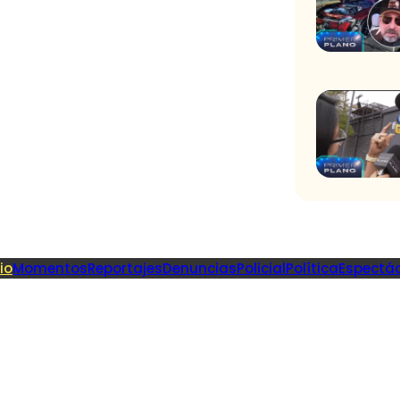
cio
Momentos
Reportajes
Denuncias
Policial
Política
Espectá
Recome
l desierto” en
Fiebre de Bai