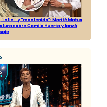
 "infiel" y "mantenido": Marité Matus
ostura sobre Camilo Huerta y lanzó
saje
o