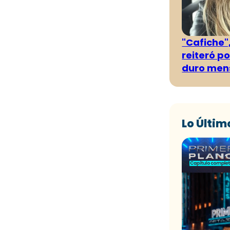
"Cafiche",
reiteró p
duro men
Lo Últim