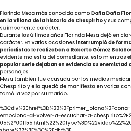
Florinda Meza más conocida como
Doña Doña Flor
en la villana de la historia de Chespirito
y sus comp
su imponente carácter.
Durante los últimos años Florinda Meza dejó en clar
carácter. En varias ocasiones
interrumpió de forma 
periodistas le realizaban a Roberto Gómez Bolaño
evidente molestia del comediante, esto mientras
e
popular serie dejaban en evidencia su enemistad 
personajes.
Meza también fue acusada por los medios mexicano
Chespirito y ello quedó de manifiesto en varias co
tomó la voz por su marido.
%3Cdiv%20href%3D%22%2Fprimer_plano%2Fdona-fl
emociono-al-volver-a-escuchar-a-chespirito%2F
05%2F001155.html%22%20type%3D%22video%22%2
share%22%3E%3C%2Fdiv%3E