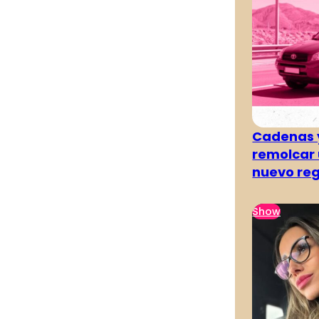
Cadenas y
remolcar 
nuevo re
Show