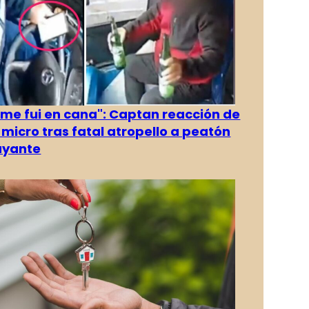
 me fui en cana": Captan reacción de
 micro tras fatal atropello a peatón
ayante