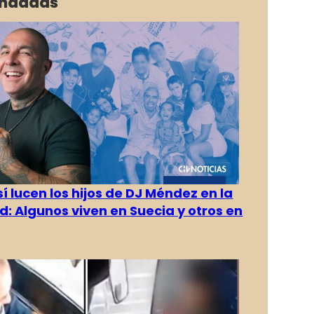
ndadas
í lucen los hijos de DJ Méndez en la
d: Algunos viven en Suecia y otros en