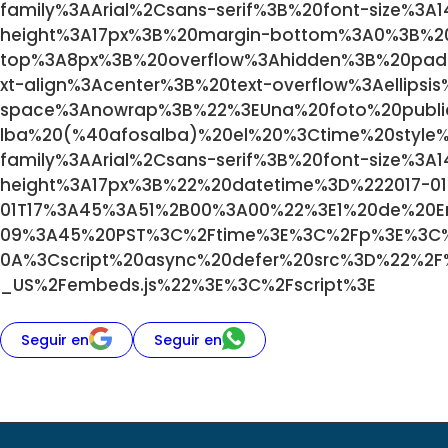
family%3AArial%2Csans-serif%3B%20font-size%3A1
height%3A17px%3B%20margin-bottom%3A0%3B%2
top%3A8px%3B%20overflow%3Ahidden%3B%20pad
xt-align%3Acenter%3B%20text-overflow%3Aellipsi
space%3Anowrap%3B%22%3EUna%20foto%20publi
lba%20(%40afosalba)%20el%20%3Ctime%20style
family%3AArial%2Csans-serif%3B%20font-size%3A1
height%3A17px%3B%22%20datetime%3D%222017-01
01T17%3A45%3A51%2B00%3A00%22%3E1%20de%20E
09%3A45%20PST%3C%2Ftime%3E%3C%2Fp%3E%3C%
0A%3Cscript%20async%20defer%20src%3D%22%2F%
_US%2Fembeds.js%22%3E%3C%2Fscript%3E
Seguir en
Seguir en