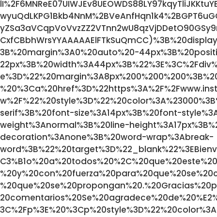
lI%2F6MNReE07UIWJEv8UEOWDS88LY97kqyTliJKKtu
wyuQdLKPG1Bkb4NnM%2BVeAnfHqn1k4%2BGPT6uG
yZSa3aVCqpVoVvzZZ2VTnn2wU8qzVjDDetO90GSy9mV
CxfCBbhWrsYYAAAAAElFTkSuQmCC)%3B%20displa
3B%20margin%3A0%20auto%20-44px%3B%20positi
22px%3B%20width%3A44px%3B%22%3E%3C%2Fdiv%
e%3D%22%20margin%3A8px%200%200%200%3B%2
%20%3Ca%20href%3D%22https%3A%2F%2Fwww.in
w%2F%22%20style%3D%22%20color%3A%23000%3B%
serif%3B%20font-size%3A14px%3B%20font-style%
weight%3Anormal%3B%20line-height%3A17px%3B%2
decoration%3Anone%3B%20word-wrap%3Abreak-
word%3B%22%20target%3D%22_blank%22%3EBienve
C3%B1o%20a%20todos%20%2C%20que%20este%2
%20y%20con%20fuerza%20para%20que%20se%20
%20que%20se%20propongan%20.%20Gracias%20
20comentarios%20Se%20agradece%20de%20%E2
3C%2Fp%3E%20%3Cp%20style%3D%22%20color%3A