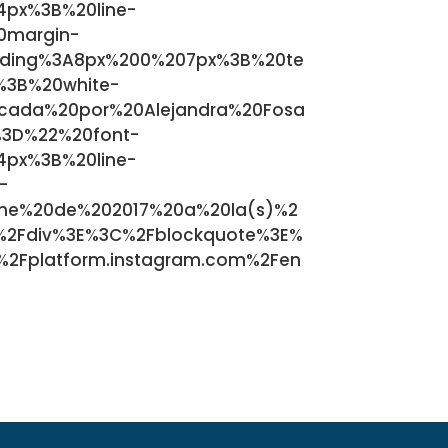
4px%3B%20line-
0margin-
ding%3A8px%200%207px%3B%20te
s%3B%20white-
cada%20por%20Alejandra%20Fosa
%3D%22%20font-
4px%3B%20line-
-
ne%20de%202017%20a%20la(s)%2
2Fdiv%3E%3C%2Fblockquote%3E%
2Fplatform.instagram.com%2Fen