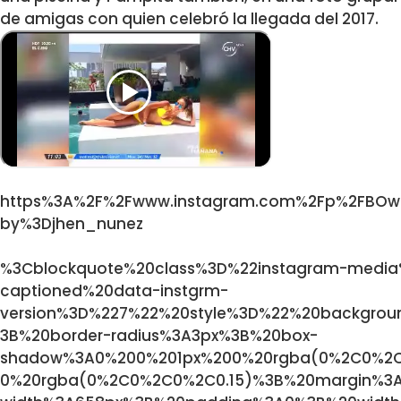
de amigas con quien celebró la llegada del 2017.
https%3A%2F%2Fwww.instagram.com%2Fp%2FBOw
by%3Djhen_nunez
%3Cblockquote%20class%3D%22instagram-media
captioned%20data-instgrm-
version%3D%227%22%20style%3D%22%20backgro
3B%20border-radius%3A3px%3B%20box-
shadow%3A0%200%201px%200%20rgba(0%2C0%2C
0%20rgba(0%2C0%2C0%2C0.15)%3B%20margin%3