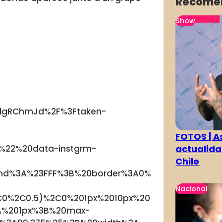
Recome
Show
lgRChmJd%2F%3Ftaken-
FOTOS | As
actualida
%22%20data-instgrm-
Chile
und%3A%23FFF%3B%20border%3A0%
Nacional
0%2C0.5)%2C0%201px%2010px%20
A%201px%3B%20max-