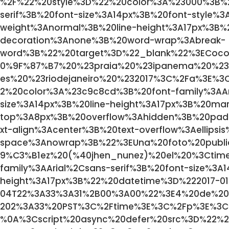
%2F%22%20style%3D%22%20color%3A%23000%3B%20
serif%3B%20font-size%3A14px%3B%20font-style%
weight%3Anormal%3B%20line-height%3A17px%3B%2
decoration%3Anone%3B%20word-wrap%3Abreak-
word%3B%22%20target%3D%22_blank%22%3ECoc
0%9F%87%B7%20%23praia%20%23ipanema%20%23br
es%20%23riodejaneiro%20%232017%3C%2Fa%3E%
2%20color%3A%23c9c8cd%3B%20font-family%3AAri
size%3A14px%3B%20line-height%3A17px%3B%20m
top%3A8px%3B%20overflow%3Ahidden%3B%20pad
xt-align%3Acenter%3B%20text-overflow%3Aellipsi
space%3Anowrap%3B%22%3EUna%20foto%20publ
9%C3%B1ez%20(%40jhen_nunez)%20el%20%3Ctime
family%3AArial%2Csans-serif%3B%20font-size%3A1
height%3A17px%3B%22%20datetime%3D%222017-01
04T22%3A33%3A31%2B00%3A00%22%3E4%20de%20
202%3A33%20PST%3C%2Ftime%3E%3C%2Fp%3E%3C%
%0A%3Cscript%20async%20defer%20src%3D%22%2