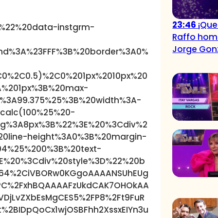
23:46
¡Que
%22%20data-instgrm-
Raffo hom
Jorge Gon
und%3A%23FFF%3B%20border%3A0%
0%2C0.5)%2C0%201px%2010px%20
A%201px%3B%20max-
%3A99.375%25%3B%20width%3A-
calc(100%25%20-
ng%3A8px%3B%22%3E%20%3Cdiv%2
0line-height%3A0%3B%20margin-
04%25%200%3B%20text-
E%20%3Cdiv%20style%3D%22%20b
e64%2CiVBORw0KGgoAAAANSUhEUg
C%2FxhBQAAAAFzUkdCAK7OHOkAA
DjLvZXbEsMgCES5%2FP8%2Ft9FuR
%2BIDpQoCx1wjOSBFhh2XssxEIYn3u