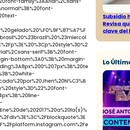
font-family%3AArial%2Csans-
3Anormal%3B%20font-
0text-
Subsidio 
Revisa qu
o%20gelado%20%F0%9F%87%A7%F
clave del
asil%20%23brazil%20%23miercol
3C%2Fp%3E%20%3Cp%20style%3D%2
al%2Csans-serif%3B%20font-
argin-bottom%3A0%3B%20margin-
Lo Últim
ding%3A8px%200%207px%3B%20te
s%3B%20white-
icada%20por%20Jhen%20N%C3%B
%20style%3D%22%20font-
4px%3B%20line-
-
Ene%20de%202017%20a%20la(s)%
2Fdiv%3E%3C%2Fblockquote%3E
F%2Fplatform.instagram.com%2Fe