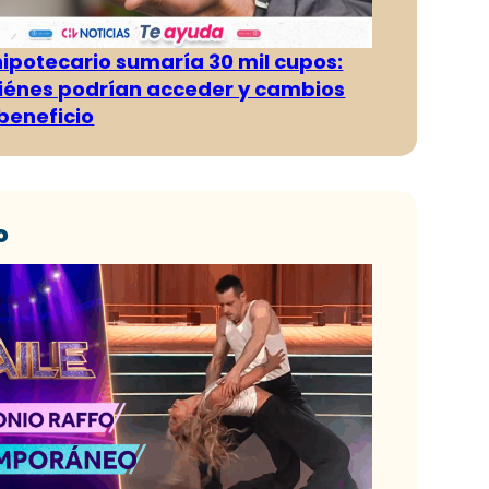
hipotecario sumaría 30 mil cupos:
iénes podrían acceder y cambios
 beneficio
o