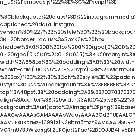
n_US%2Fembeds.js%22%3E%3C%2Fscript%3E
%3Cblockquote%20class%3D%22instagram-media
captioned%20data-instgrm-
version%3D%227%22%20style%3D%22%20backgro
3B%20border-radius%3A3px%3B%20box-
shadow%3A0%200%201px%200%20rgba(0%2C0%2C
0%20rgba(0%2C0%2C0%2C0.15)%3B%20margin%3
width%3A658px%3B%20padding%3A0%3B%20width
webkit-calc(100%25%20-%202px)%3B%20width%3A
%202px)%3B%22%3E%3Cdiv%20style%3D%22paddi
0style%3D%22%20background%3A%23F8F8F8%3B%2
top%3A40px%3B%20padding%3A39.537037037037
align%3Acenter%3B%20width%3A100%25%3B%22%3
ackground%3Aurl(data%3Aimage%2Fpng%3Bbas
AAACwAAAAsCAMAAAApWqozAAAABGdBTUEAALGP
AAMUExURczMzPf399fX1%2Bbm5mzY9AMAAADiSURBV
VCRmU73JWlzosgSIIZURCjo%2Fad%2BEQJJB4Hv8BFt