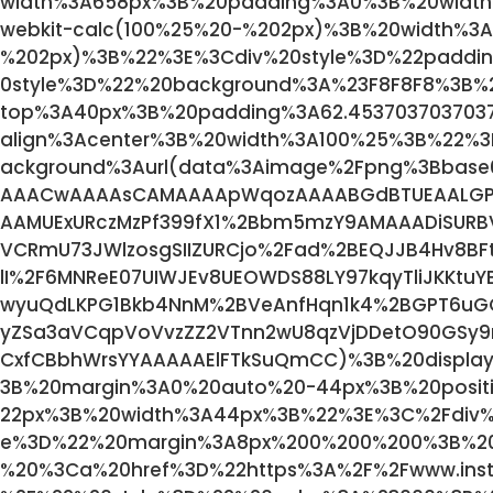
width%3A658px%3B%20padding%3A0%3B%20width
webkit-calc(100%25%20-%202px)%3B%20width%3A
%202px)%3B%22%3E%3Cdiv%20style%3D%22paddi
0style%3D%22%20background%3A%23F8F8F8%3B%2
top%3A40px%3B%20padding%3A62.453703703703
align%3Acenter%3B%20width%3A100%25%3B%22%3
ackground%3Aurl(data%3Aimage%2Fpng%3Bbas
AAACwAAAAsCAMAAAApWqozAAAABGdBTUEAALGP
AAMUExURczMzPf399fX1%2Bbm5mzY9AMAAADiSURBV
VCRmU73JWlzosgSIIZURCjo%2Fad%2BEQJJB4Hv8BFt
lI%2F6MNReE07UIWJEv8UEOWDS88LY97kqyTliJKKtu
wyuQdLKPG1Bkb4NnM%2BVeAnfHqn1k4%2BGPT6uG
yZSa3aVCqpVoVvzZZ2VTnn2wU8qzVjDDetO90GSy9mV
CxfCBbhWrsYYAAAAAElFTkSuQmCC)%3B%20displa
3B%20margin%3A0%20auto%20-44px%3B%20positi
22px%3B%20width%3A44px%3B%22%3E%3C%2Fdiv%
e%3D%22%20margin%3A8px%200%200%200%3B%2
%20%3Ca%20href%3D%22https%3A%2F%2Fwww.ins