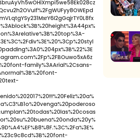
YBbruAyVh5wOHiXmpi5we58Ek028cz
Qcvu2h2OVuIf%2FgWUFyy8OWEpd
LqtgYSy231MxrY6I2gGqjrTY0L8fx
y%3Ablock%3B%20height%3A44px%
on%3Arelative%3B%20top%3A-
3E%3C%2Fdiv%3E%20%3Cp%20styl
0padding%3A0%204px%3B%22%3E
stagram.com%2Fp%2FBOuwo5xA6z
20font-family%3AArial%2Csans-
3Anormal%3B%20font-
0text-
nido%202017%20!!!%20Feliz%20a%
0a%C3%B1o%20venga%20poderoso
cumplan%20todas%20las%20cosas
por%20su%20buena%20onda%20y%
%9D%A4%EF%B8%8F.%3C%2Fa%3E%
%23c9c8cd%3B%20font-