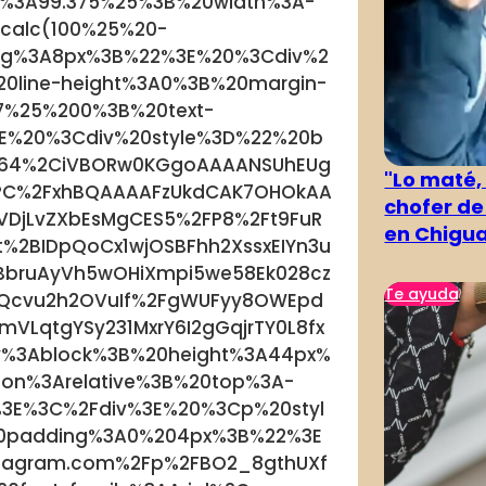
%3A99.375%25%3B%20width%3A-
calc(100%25%20-
ng%3A8px%3B%22%3E%20%3Cdiv%2
0line-height%3A0%3B%20margin-
7%25%200%3B%20text-
E%20%3Cdiv%20style%3D%22%20b
e64%2CiVBORw0KGgoAAAANSUhEUg
"Lo maté,
C%2FxhBQAAAAFzUkdCAK7OHOkAA
chofer de
DjLvZXbEsMgCES5%2FP8%2Ft9FuR
en Chigu
%2BIDpQoCx1wjOSBFhh2XssxEIYn3u
YBbruAyVh5wOHiXmpi5we58Ek028cz
Te ayuda
Qcvu2h2OVuIf%2FgWUFyy8OWEpd
LqtgYSy231MxrY6I2gGqjrTY0L8fx
y%3Ablock%3B%20height%3A44px%
on%3Arelative%3B%20top%3A-
3E%3C%2Fdiv%3E%20%3Cp%20styl
0padding%3A0%204px%3B%22%3E
tagram.com%2Fp%2FBO2_8gthUXf