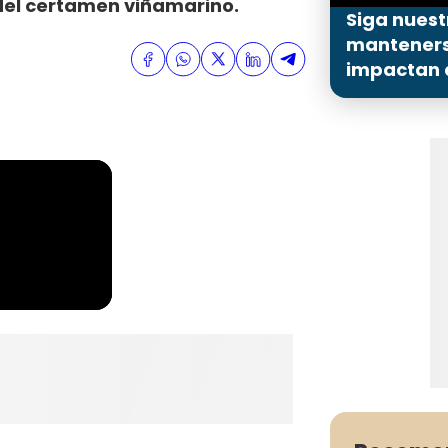
 del certamen viñamarino.
Siga nuest
mantenerse
impactan a