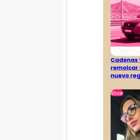
Cadenas y
remolcar 
nuevo re
Show