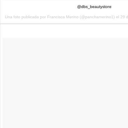
@dbs_beautystore
Una foto publicada por Francisca Merino (@panchamerino1) el 29 d