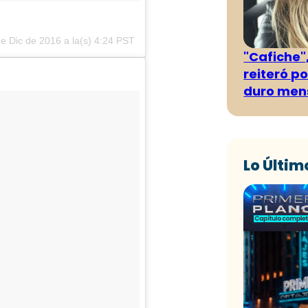
e Dic de 2016 a la(s) 4:24 PST
"Cafiche",
reiteró p
duro men
Lo Últim