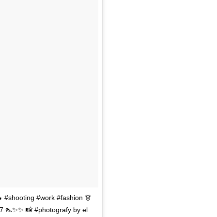
 #shooting #work #fashion 👗
 👠✨✨ 📸 #photografy by el