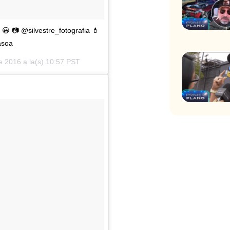
 📷 @silvestre_fotografia 💄
asoa
de 2016 a la(s) 10:57 PST