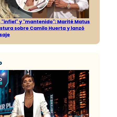
 "infiel" y "mantenido": Marité Matus
ostura sobre Camilo Huerta y lanzó
saje
o