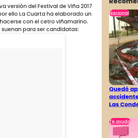
Recome
 versión del Festival de Viña 2017
Nacional
por ello La Cuarta ha elaborado un
hacerse con el cetro viñamarino.
e suenan para ser candidatas:
Quedó ape
accidente
Las Cond
Te ayuda