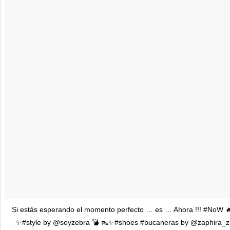
Si estás esperando el momento perfecto … es … Ahora !!! #NoW 
✨#style by @soyzebra 💣 👠✨#shoes #bucaneras by @zaphira_z7