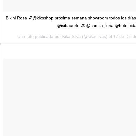
Bikini Rosa 💕@kiksshop próxima semana showroom todos los días 
@isibauerle 👒 @camila_leria @hotelbid
Una foto publicada por Kika Silva (@kikasilvas) el 17 de Dic 